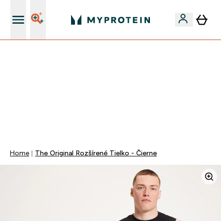
Najlepšia Kvalita
VYUŽI NAŠU AKCIU!
ZĽAVA 50% NA PROTEÍNY
DOPRAVA ZADARMO PRI NÁKUPE NAD 40€
+ ZADARMO ARAŠIDOVÉ MASLO OD 105€
0 0
:
0 6
:
2 2
:
5 4
Days
Hodin
Minut
Sekund
Home
The Original Rozšírené Tielko - Čierne