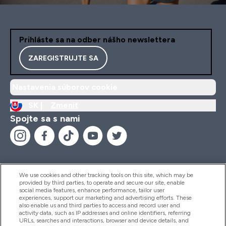
Prihláste sa na odber nášho newslettera
ZAREGISTRUJTE SA
Nastavenia súborov cookie
SK |
Zmeniť
Spojte sa s nami
We use cookies and other tracking tools on this site, which may be
provided by third parties, to operate and secure our site, enable
Pomoc & Informácie
social media features, enhance performance, tailor user
experiences, support our marketing and advertising efforts. These
also enable us and third parties to access and record user and
activity data, such as IP addresses and online identifiers, referring
Produkty
URLs, searches and interactions, browser and device details, and