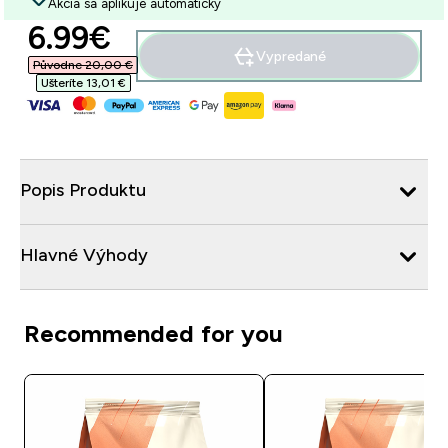
Akcia sa aplikuje automaticky
discounted price
6.99€‎
Vypredané
Původne 20,00 €‎
Ušteríte 13,01 €‎
Popis Produktu
Hlavné Výhody
Recommended for you