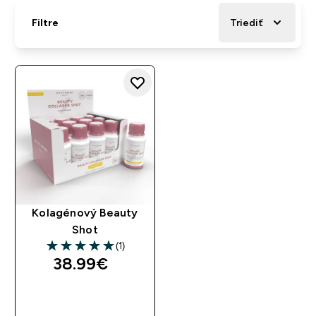
Filtre
Triediť
Kolagénový Beauty
Shot
(1)
5 out of 5 stars
38.99€‎
RÝCHLY NÁKUP