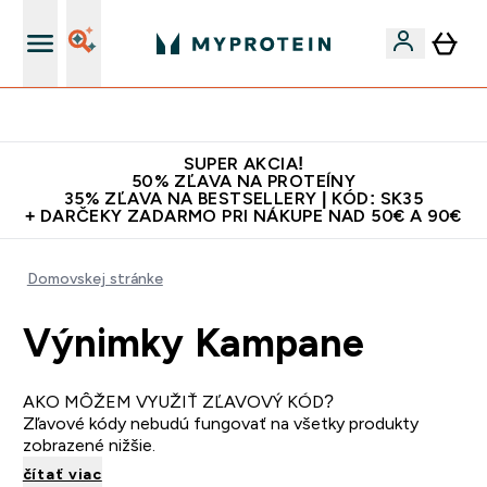
Najlepšia Kvalita
SUPER AKCIA!
50% ZĽAVA NA PROTEÍNY
35% ZĽAVA NA BESTSELLERY | KÓD: SK35
+ DARČEKY ZADARMO PRI NÁKUPE NAD 50€ A 90€
Domovskej stránke
Výnimky Kampane
AKO MÔŽEM VYUŽIŤ ZĽAVOVÝ KÓD?
Zľavové kódy nebudú fungovať na všetky produkty
zobrazené nižšie.
čítať viac