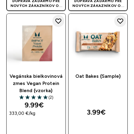
DOPRAVA ZADARMO PRE
DOPRAVA ZADARMO PRE
NOVÝCH ZÁKAZNÍKOV OD
NOVÝCH ZÁKAZNÍKOV OD
40 EUR
| AKCIA SA APLIKUJE
40 EUR
| AKCIA SA APLIKUJE
AUTOMATICKY
AUTOMATICKY
Vegánska bielkovinová
Oat Bakes (Sample)
zmes Vegan Protein
Blend (vzorka)
(2)
5 out of 5 stars
9.99€‎
3.99€‎
333,00 €‎/kg
RÝCHLY NÁKUP
RÝCHLY NÁKUP