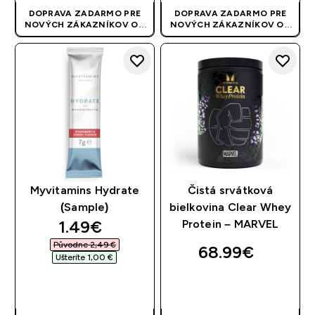
DOPRAVA ZADARMO PRE
DOPRAVA ZADARMO PRE
NOVÝCH ZÁKAZNÍKOV OD
NOVÝCH ZÁKAZNÍKOV OD
40 EUR
| AKCIA SA APLIKUJE
40 EUR
| AKCIA SA APLIKUJE
AUTOMATICKY
AUTOMATICKY
Myvitamins Hydrate
Čistá srvátková
(Sample)
bielkovina Clear Whey
discounted price
1.49€‎
Protein – MARVEL
Původne 2,49 €‎
68.99€‎
Ušteríte 1,00 €‎
RÝCHLY NÁKUP
RÝCHLY NÁKUP