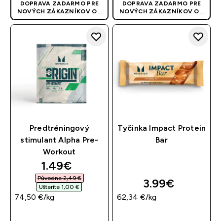
DOPRAVA ZADARMO PRE
DOPRAVA ZADARMO PRE
NOVÝCH ZÁKAZNÍKOV OD
NOVÝCH ZÁKAZNÍKOV OD
40 EUR
| AKCIA SA APLIKUJE
40 EUR
| AKCIA SA APLIKUJE
AUTOMATICKY
AUTOMATICKY
Predtréningový
Tyčinka Impact Protein
stimulant Alpha Pre-
Bar
Workout
discounted price
1.49€‎
Původne 2,49 €‎
3.99€‎
Ušteríte 1,00 €‎
74,50 €‎/kg
62,34 €‎/kg
RÝCHLY NÁKUP
RÝCHLY NÁKUP