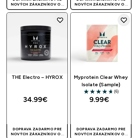
NOVÝCH ZÁKAZNÍKOV OD
NOVÝCH ZÁKAZNÍKOV OD
40 EUR
| AKCIA SA APLIKUJE
40 EUR
| AKCIA SA APLIKUJE
AUTOMATICKY
AUTOMATICKY
THE Electro – HYROX
Myprotein Clear Whey
Isolate (Sample)
(6)
4.67 out of 5 stars
34.99€‎
9.99€‎
RÝCHLY NÁKUP
RÝCHLY NÁKUP
DOPRAVA ZADARMO PRE
DOPRAVA ZADARMO PRE
NOVÝCH ZÁKAZNÍKOV OD
NOVÝCH ZÁKAZNÍKOV OD