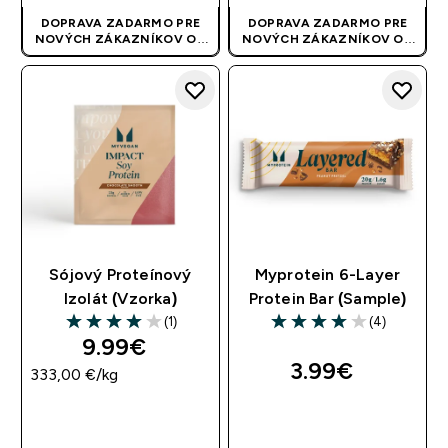
DOPRAVA ZADARMO PRE
DOPRAVA ZADARMO PRE
NOVÝCH ZÁKAZNÍKOV OD
NOVÝCH ZÁKAZNÍKOV OD
40 EUR
| AKCIA SA APLIKUJE
40 EUR
| AKCIA SA APLIKUJE
AUTOMATICKY
AUTOMATICKY
Sójový Proteínový
Myprotein 6-Layer
Izolát (Vzorka)
Protein Bar (Sample)
(1)
(4)
4 out of 5 stars
4 out of 5 stars
9.99€‎
3.99€‎
333,00 €‎/kg
RÝCHLY NÁKUP
RÝCHLY NÁKUP