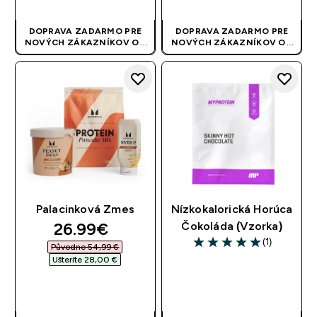
DOPRAVA ZADARMO PRE
DOPRAVA ZADARMO PRE
NOVÝCH ZÁKAZNÍKOV OD
NOVÝCH ZÁKAZNÍKOV OD
40 EUR
| AKCIA SA APLIKUJE
40 EUR
| AKCIA SA APLIKUJE
AUTOMATICKY
AUTOMATICKY
Palacinková Zmes
Nízkokalorická Horúca
discounted price
26.99€‎
Čokoláda (Vzorka)
(1)
Původne 54,99 €‎
5 out of 5 stars
Ušteríte 28,00 €‎
RÝCHLY NÁKUP
RÝCHLY NÁKUP