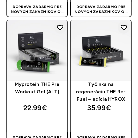
DOPRAVA ZADARMO PRE
DOPRAVA ZADARMO PRE
NOVÝCH ZÁKAZNÍKOV OD
NOVÝCH ZÁKAZNÍKOV OD
40 EUR
| AKCIA SA APLIKUJE
40 EUR
| AKCIA SA APLIKUJE
AUTOMATICKY
AUTOMATICKY
Myprotein THE Pre
Tyčinka na
Workout Gel (ALT)
regeneráciu THE Re-
Fuel – edícia HYROX
22.99€‎
35.99€‎
RÝCHLY NÁKUP
RÝCHLY NÁKUP
DOPRAVA ZADARMO PRE
DOPRAVA ZADARMO PRE