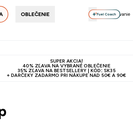
A
OBLEČENIE
Fuel Coach
ellery
Proteín
Vitamíny
Tyčinky a snacky
Vegán
Enter Proteín submenu
Enter Vitamíny submenu
Enter Tyčinky
Ent
⌄
⌄
⌄
⌄
Kvalita
Doprava zadarmo na proteíny nad 45€ v aplikácii
10€ z
SUPER AKCIA!
40% ZĽAVA NA VYBRANÉ OBLEČENIE
35% ZĽAVA NA BESTSELLERY | KÓD: SK35
+ DARČEKY ZADARMO PRI NÁKUPE NAD 50€ A 90€
p