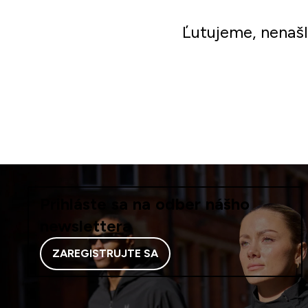
Ľutujeme, nenaš
Prihláste sa na odber nášho
newslettera
ZAREGISTRUJTE SA