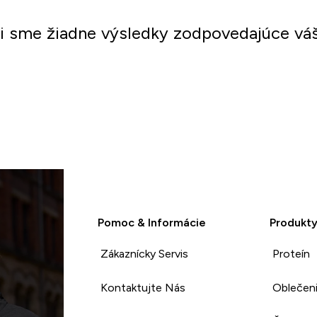
li sme žiadne výsledky zodpovedajúce vá
Nakupovať
Pomoc & Informácie
Produkt
Zákaznícky Servis
Proteín
Kontaktujte Nás
Oblečen