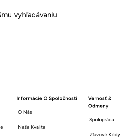
šmu vyhľadávaniu
y
Informácie O Spoločnosti
Vernosť &
Odmeny
O Nás
Spolupráca
ie
Naša Kvalita
Zľavové Kódy