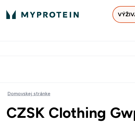
VÝŽIV
Bests
Doručenie Zadarmo Od €65
Najlepšia 
Domovskej stránke
CZSK Clothing Gw