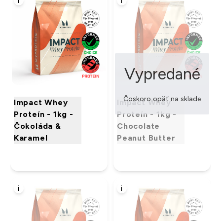
i
i
Vypredané
Čoskoro opäť na sklade
Impact Whey
Impact Whey
Proteín - 1kg -
Proteín - 1kg -
Čokoláda &
Chocolate
Karamel
Peanut Butter
i
i