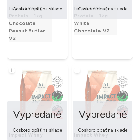
Impact Whey
Impact Whey
Čoskoro opäť na sklade
Čoskoro opäť na sklade
Proteín - 1kg -
Proteín - 1kg -
Chocolate
White
Peanut Butter
Chocolate V2
V2
i
i
Vypredané
Vypredané
Čoskoro opäť na sklade
Čoskoro opäť na sklade
Impact Whey
Impact Whey