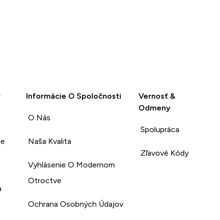
y
Informácie O Spoločnosti
Vernosť &
Odmeny
O Nás
Spolupráca
ie
Naša Kvalita
Zľavové Kódy
Vyhlásenie O Modernom
Otroctve
a
Ochrana Osobných Údajov