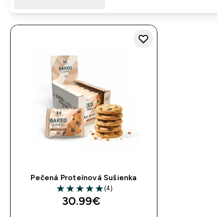
Pečená Proteínová Sušienka
(4)
5 out of 5 stars
30.99€‎