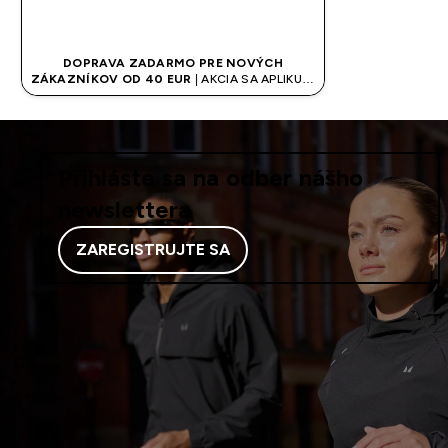
RÝCHLY NÁKUP
DOPRAVA ZADARMO PRE NOVÝCH
ZÁKAZNÍKOV OD 40 EUR
| AKCIA SA APLIKUJE
AUTOMATICKY
Prihláste sa na odber nášho
newslettera
ZAREGISTRUJTE SA