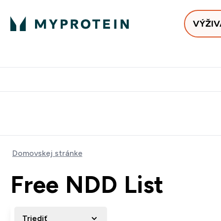
VÝŽIV
Bests
Doručenie Zadarmo Od €65
Najlepšia 
Domovskej stránke
Free NDD List
Triediť