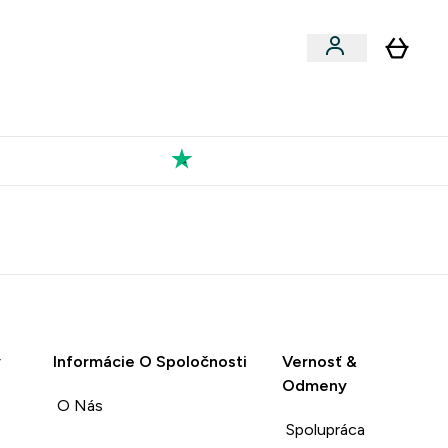
Výkon
 a snacky submenu
er Vegán submenu
Enter Výkon submenu
⌄
a každého nového priateľa
Kolekcia Tatiany
y
Informácie O Spoločnosti
Vernosť &
Odmeny
O Nás
Spolupráca