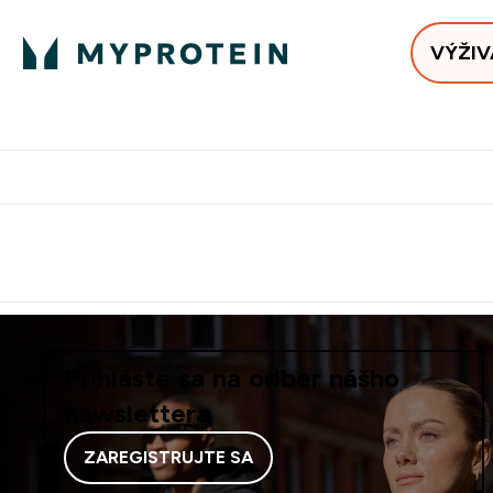
VÝŽIV
Bests
Doručenie Zadarmo Od €65
Najlepšia 
Prihláste sa na odber nášho
newslettera
ZAREGISTRUJTE SA