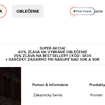
A
OBLEČENIE
Fuel Coach
ellery
Proteín
Vitamíny
Tyčinky a snacky
Vegán
Enter Proteín submenu
Enter Vitamíny submenu
Enter Tyčinky
Ent
⌄
⌄
⌄
⌄
Kvalita
Doprava zadarmo na proteíny nad 45€ v aplikácii
10€ z
SUPER AKCIA!
40% ZĽAVA NA VYBRANÉ OBLEČENIE
35% ZĽAVA NA BESTSELLERY | KÓD: SK35
+ DARČEKY ZADARMO PRI NÁKUPE NAD 50€ A 90€
Pomoc & Informácie
Produkt
Zákaznícky Servis
Proteín