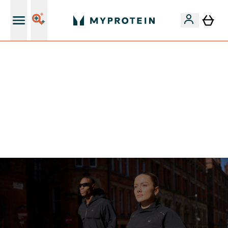
Najlepšia Kvalita
VÍKENDOVÁ AKCIE!
40% ZĽAVA NA VYBRANÉ OBLEČENIE
EXTRA 10% ZĽAVA PRI NÁKUPE 3KS OBLEČENIE
DOPRAVA ZADARMO OD 25€
+ DARČEKY OD 50€ A 90€ ZADARMO
0 0
:
0 3
:
1 9
:
2 5
Days
Hodin
Minut
Sekund