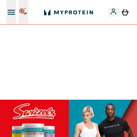
Najlepšia Kvalita
VÍKENDOVÁ AKCIE!
40% ZĽAVA NA VYBRANÉ OBLEČENIE
EXTRA 10% ZĽAVA PRI NÁKUPE 3KS OBLEČENIE
EXTRA 5% ZĽAVA PRI NÁKUPE NAD 80€
+ DARČEKY OD 50€ A 90€ ZADARMO
0 0
:
0 8
:
5 2
:
1 5
Days
Hodin
Minut
Sekund