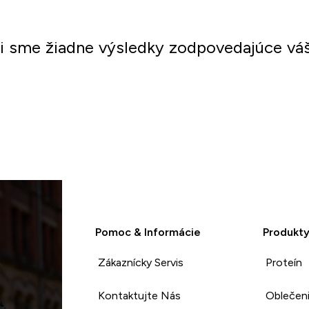
li sme žiadne výsledky zodpovedajúce vá
Nakupovať
Pomoc & Informácie
Produkt
Zákaznícky Servis
Proteín
Kontaktujte Nás
Oblečen