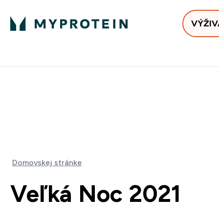
VÝŽIV
Bests
Doručenie Zadarmo Od €65
Najlepšia 
ZĽAVA 4
DOPRAVA Z
+ ZADARM
Domovskej stránke
Veľká Noc 2021