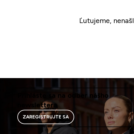
Ľutujeme, nenaš
Prihláste sa na odber nášho
newslettera
ZAREGISTRUJTE SA