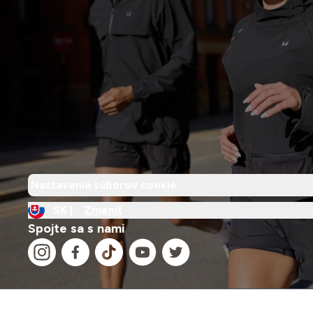
Nastavenia súborov cookie
SK |
Zmeniť
Spojte sa s nami