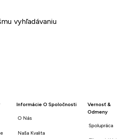
šmu vyhľadávaniu
y
Informácie O Spoločnosti
Vernosť &
Odmeny
O Nás
Spolupráca
ie
Naša Kvalita