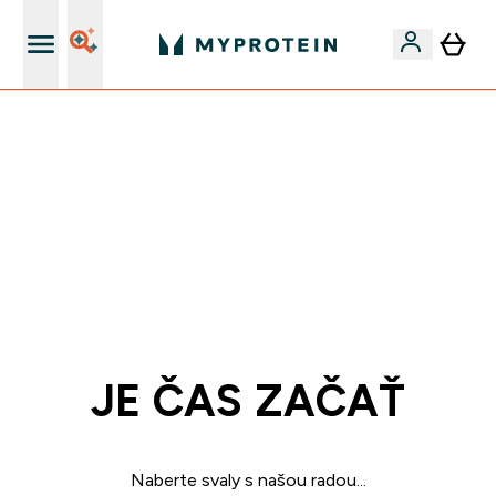
Najlepšia Kvalita
VÍKENDOVÁ AKCIE!
40% ZĽAVA NA VYBRANÉ OBLEČENIE
EXTRA 10% ZĽAVA PRI NÁKUPE 3KS OBLEČENIE
DOPRAVA ZADARMO OD 25€
+ DARČEKY OD 50€ A 90€ ZADARMO
0 0
:
0 4
:
4 0
:
3 7
Days
Hodin
Minut
Sekund
JE ČAS ZAČAŤ
Naberte svaly s našou radou...