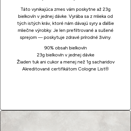
Táto vynikajúca zmes vám poskytne až 23g
bielkovín v jednej dávke. Vyrába sa z mlieka od
tých istých kráv, ktoré nám dávajú syry a ďalšie
mliečne výrobky. Je len prefiltrované a sušené
sprejom — poskytuje zdravé prírodné živiny.
90% obsah bielkovín
23g bielkovín v jednej dávke
Žiaden tuk ani cukor a menej než 1g sacharidov
Akreditované certifikátom Cologne List®
Kúpiť