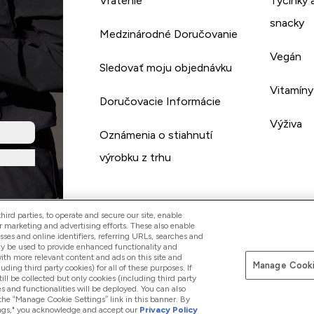
Vrátenie
Tyčinky 
snacky
Medzinárodné Doručovanie
Vegán
Sledovať moju objednávku
Vitamíny
Doručovacie Informácie
Výživa
Oznámenia o stiahnutí
výrobku z trhu
ird parties, to operate and secure our site, enable
r marketing and advertising efforts. These also enable
esses and online identifiers, referring URLs, searches and
ay be used to provide enhanced functionality and
th more relevant content and ads on this site and
Manage Cooki
Pay with
luding third party cookies) for all of these purposes. If
ll be collected but only cookies (including third party
s and functionalities will be deployed. You can also
 the “Manage Cookie Settings” link in this banner. By
ttings," you acknowledge and accept our
Privacy Policy