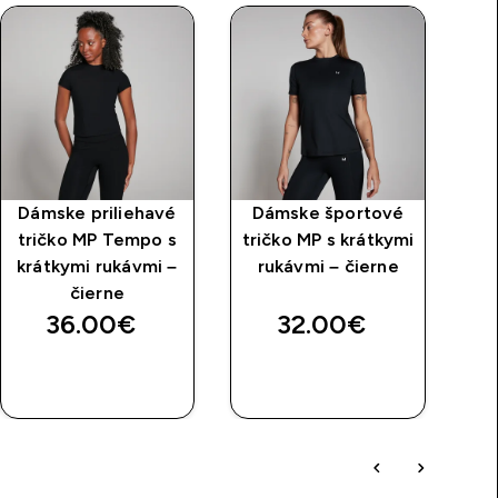
Dámske priliehavé
Dámske športové
tričko MP Tempo s
tričko MP s krátkymi
sk
krátkymi rukávmi –
rukávmi – čierne
B
čierne
36.00€‎
32.00€‎
RÝCHLY
RÝCHLY
NÁKUP
NÁKUP