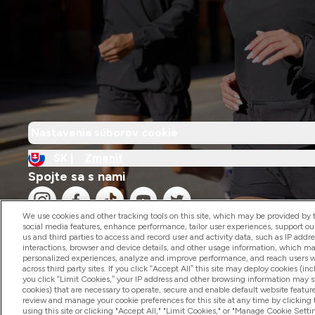
Nastavenia súborov cookie
SK |
Zmeniť
Spojte sa s nami
We use cookies and other tracking tools on this site, which may be provided by th
social media features, enhance performance, tailor user experiences, support ou
us and third parties to access and record user and activity data, such as IP addr
interactions, browser and device details, and other usage information, which m
personalized experiences, analyze and improve performance, and reach users wi
2026 The Hut.com Ltd
across third party sites. If you click “Accept All” this site may deploy cookies (inc
you click “Limit Cookies,” your IP address and other browsing information may sti
cookies) that are necessary to operate, secure and enable default website feature
review and manage your cookie preferences for this site at any time by clicking
using this site or clicking "Accept All," "Limit Cookies," or "Manage Cookie Se