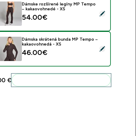
Dámske rozšírené legíny MP Tempo
– kakaovohnedé - XS
ybrať tento produkt - Dámske rozšírené legíny MP Tempo – k
54.00€‎
Dámska skrátená bunda MP Tempo –
kakaovohnedá - XS
ybrať tento produkt - Dámska skrátená bunda MP Tempo – ka
46.00€‎
00 €‎
Pridať tieto produkty do svojej rutiny