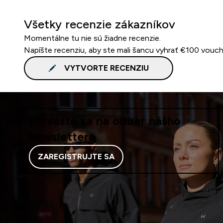
Všetky recenzie zákazníkov
Momentálne tu nie sú žiadne recenzie.
Napíšte recenziu, aby ste mali šancu vyhrať €100 vouch
VYTVORTE RECENZIU
Prihláste sa na odber nášho
newslettera
ZAREGISTRUJTE SA