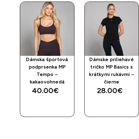
né
Dámska športová
Dámske priliehavé
o –
podprsenka MP
tričko MP Basics s
é
Tempo –
krátkymi rukávmi –
kakaovohnedá
čierne
40.00€‎
28.00€‎
RÝCHLY
RÝCHLY
NÁKUP
NÁKUP