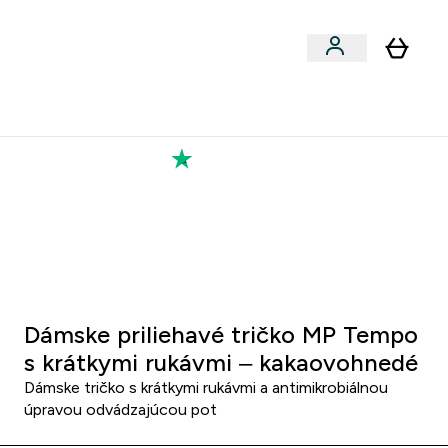
Výkon
 a snacky submenu
er Vegán submenu
Enter Výkon submenu
⌄
a každého nového priateľa
Kolekcia Tatiany
5
:
4 6
ut
Sekund
Dámske priliehavé tričko MP Tempo
s krátkymi rukávmi – kakaovohnedé
Dámske tričko s krátkymi rukávmi a antimikrobiálnou
úpravou odvádzajúcou pot