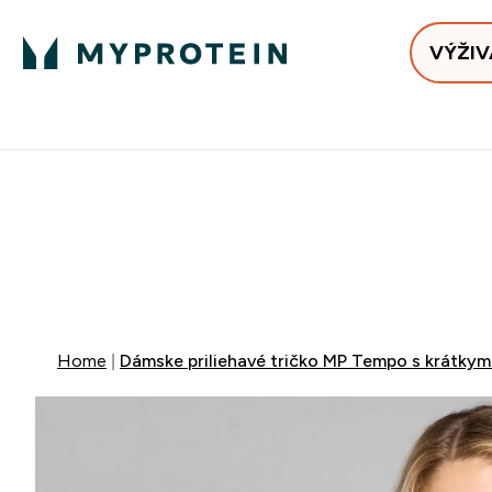
VÝŽIV
Bests
Doručenie Zadarmo Od €65
Najlepšia 
ZĽAVA 4
DOPRAVA Z
+ ZADARM
Home
Dámske priliehavé tričko MP Tempo s krátkym