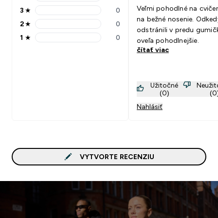
4 stars rating 0 reviews
Veľmi pohodlné na cvičen
3
★
0
3 stars rating 0 reviews
na bežné nosenie. Odked
2
★
0
2 stars rating 0 reviews
odstránili v predu gumič
1
★
0
oveľa pohodlnejšie.
1 stars rating 0 reviews
čítať viac
Užitočné
Neuži
(0)
(0
Nahlásiť
VYTVORTE RECENZIU