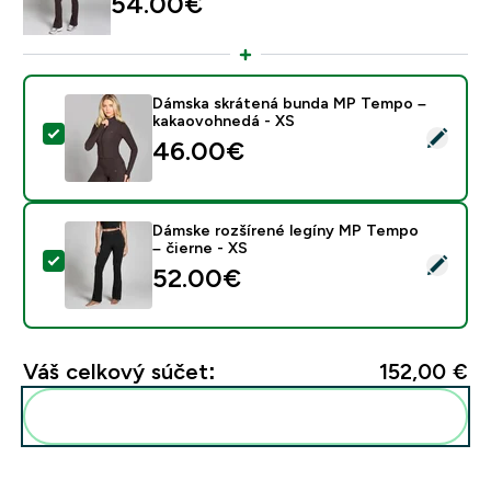
54.00€‎
Dámska skrátená bunda MP Tempo –
kakaovohnedá - XS
Vybrať tento produkt - Dámska skrátená bunda MP T
46.00€‎
Dámske rozšírené legíny MP Tempo
– čierne - XS
Vybrať tento produkt - Dámske rozšírené legíny MP Te
52.00€‎
Váš celkový súčet:
152,00 €‎
Pridať tieto produkty do svojej rutiny