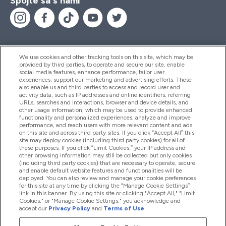
Spojte sa s nami
We use cookies and other tracking tools on this site, which may be
provided by third parties, to operate and secure our site, enable
Pomoc & Informácie
social media features, enhance performance, tailor user
experiences, support our marketing and advertising efforts. These
also enable us and third parties to access and record user and
activity data, such as IP addresses and online identifiers, referring
Produkty
URLs, searches and interactions, browser and device details, and
other usage information, which may be used to provide enhanced
functionality and personalized experiences, analyze and improve
performance, and reach users with more relevant content and ads
on this site and across third party sites. If you click “Accept All” this
Informácie O Spoločnosti
site may deploy cookies (including third party cookies) for all of
these purposes. If you click “Limit Cookies,” your IP address and
other browsing information may still be collected but only cookies
(including third party cookies) that are necessary to operate, secure
Vernosť & Odmeny
and enable default website features and functionalities will be
deployed. You can also review and manage your cookie preferences
for this site at any time by clicking the “Manage Cookie Settings”
link in this banner. By using this site or clicking "Accept All," "Limit
Cookies," or "Manage Cookie Settings," you acknowledge and
2026 The Hut.com Ltd
accept our
Privacy Policy
and
Terms of Use
.