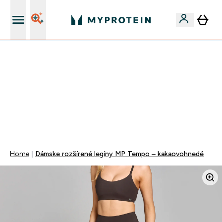
Najlepšia Kvalita
MAKAJ NA SEBE!
40% ZĽAVA | KÓD: RYCHLO
DOPRAVA ZADARMO OD 40€
+EXTRA 5% ZĽAVA PRI NÁKUPE 2KS OBLEČENIE
0 0
:
0 3
:
0 4
:
5 8
Days
Hodin
Minut
Sekund
Home
Dámske rozšírené legíny MP Tempo – kakaovohnedé