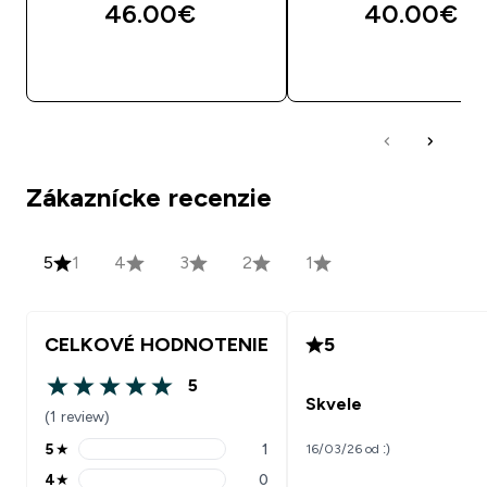
46.00€‎
40.00€‎
RÝCHLY NÁKUP
RÝCHLY NÁKU
Zákaznícke recenzie
5
1
4
3
2
1
CELKOVÉ HODNOTENIE
5
5
5 out of 5 stars
Skvele
(1 review)
5
★
1
16/03/26 od :)
5 stars rating 1 reviews
4
★
0