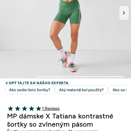
1 customer reviews
1 Reviews
5 out of 5 stars
MP dámske X Tatiana kontrastné
šortky so zvlneným pásom