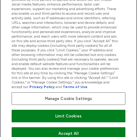
Pomoc & Informácie
social media features, enhance performance, tailor user
experiences, support our marketing and advertising efforts. These
also enable us and third parties to access and record user and
activity data, such as IP addresses and online identifiers, referring
Produkty
URLs, searches and interactions, browser and device details, and
other usage information, which may be used to provide enhanced
functionality and personalized experiences, analyze and improve
performance, and reach users with more relevant content and ads
on this site and across third party sites. If you click “Accept All” this
Informácie O Spoločnosti
site may deploy cookies (including third party cookies) for all of
these purposes. If you click “Limit Cookies,” your IP address and
other browsing information may still be collected but only cookies
(including third party cookies) that are necessary to operate, secure
Vernosť & Odmeny
and enable default website features and functionalities will be
deployed. You can also review and manage your cookie preferences
for this site at any time by clicking the “Manage Cookie Settings”
link in this banner. By using this site or clicking "Accept All," "Limit
Cookies," or "Manage Cookie Settings," you acknowledge and
2026 The Hut.com Ltd
accept our
Privacy Policy
and
Terms of Use
.
Manage Cookie Settings
Pay with
Limit Cookies
Accept All