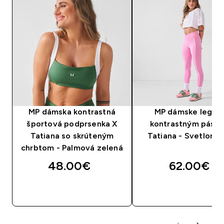
MP dámska kontrastná
MP dámske legíny
športová podprsenka X
kontrastným páso
Tatiana so skrúteným
Tatiana - Svetloru
chrbtom - Palmová zelená
48.00€‎
62.00€‎
RÝCHLY NÁKUP
RÝCHLY NÁKU