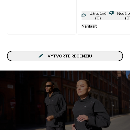
Užitočné
Neuži
(0)
(0
Nahlásiť
VYTVORTE RECENZIU