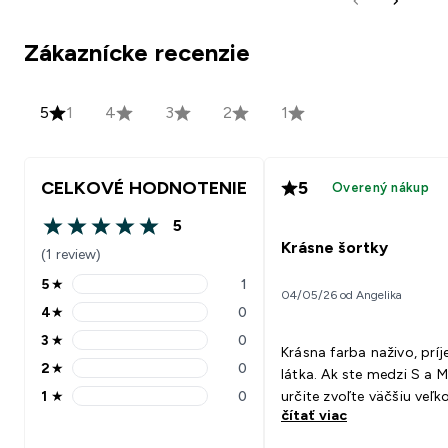
Zákaznícke recenzie
5
1
4
3
2
1
CELKOVÉ HODNOTENIE
5
Overený nákup
5
5 out of 5 stars
Krásne šortky
(1 review)
5
★
1
5 stars rating 1 reviews
04/05/26 od Angelika
4
★
0
4 stars rating 0 reviews
3
★
0
3 stars rating 0 reviews
Krásna farba naživo, prí
2
★
0
látka. Ak ste medzi S a M
2 stars rating 0 reviews
1
★
0
určite zvoľte väčšiu veľko
1 stars rating 0 reviews
čítať viac