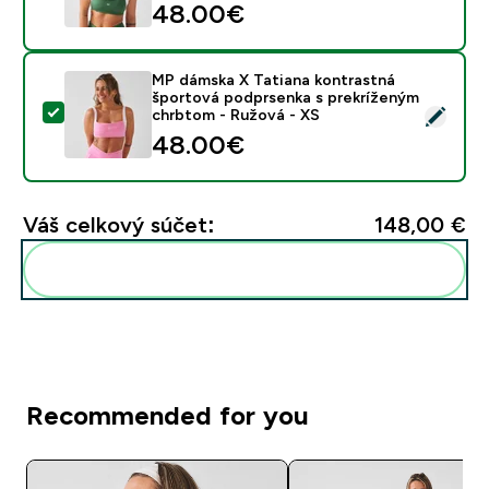
48.00€‎
MP dámska X Tatiana kontrastná
športová podprsenka s prekríženým
Vybrať tento produkt - MP dámska X Tatiana kontrast
chrbtom - Ružová - XS
48.00€‎
Váš celkový súčet:
148,00 €‎
Pridať tieto produkty do svojej rutiny
Recommended for you