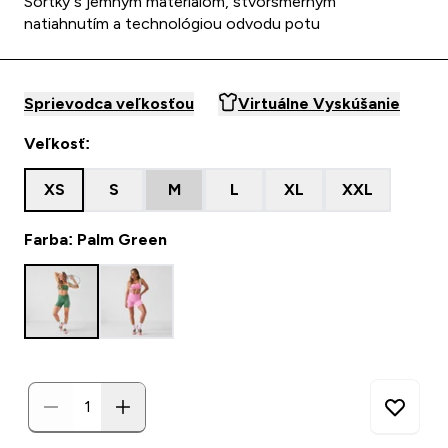
Šortky s jemným materiálom, štvorsmerným
natiahnutím a technológiou odvodu potu
Sprievodca veľkosťou
Virtuálne Vyskúšanie
Veľkosť:
XS
S
M
L
XL
XXL
Farba: Palm Green