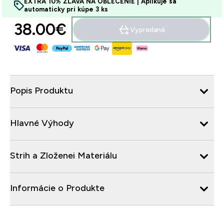
EXTRA 10% ZĽAVA NA OBLEČENIE | Aplikuje sa
automaticky pri kúpe 3 ks
38.00€‎
Vypredané
Popis Produktu
Hlavné Výhody
Strih a Zloženei Materiálu
Informácie o Produkte