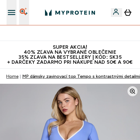
Najlepšia Kvalita
SUPER AKCIA!
40% ZĽAVA NA VYBRANÉ OBLEČENIE
35% ZĽAVA NA BESTSELLERY | KÓD: SK35
+ DARČEKY ZADARMO PRI NÁKUPE NAD 50€ A 90€
Home
MP dámsky zavinovací top Tempo s kontrastnými detailm