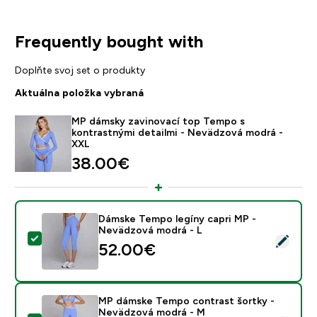
Frequently bought with
Doplňte svoj set o produkty
Aktuálna položka vybraná
MP dámsky zavinovací top Tempo s
kontrastnými detailmi - Nevädzová modrá -
XXL
38.00€‎
Dámske Tempo legíny capri MP -
Nevädzová modrá - L
Vybrať tento produkt - Dámske Tempo legíny capri M
52.00€‎
MP dámske Tempo contrast šortky -
Nevädzová modrá - M