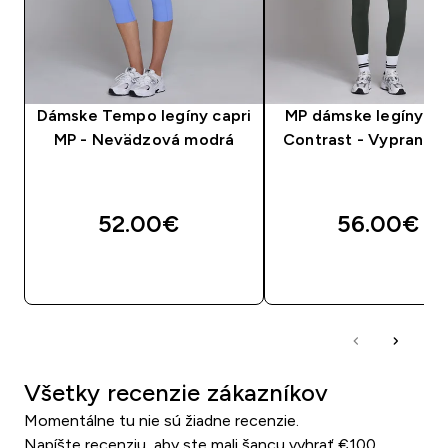
Dámske Tempo legíny capri
MP dámske legíny T
MP - Nevädzová modrá
Contrast - Vypraná č
52.00€‎
56.00€‎
RÝCHLY NÁKUP
RÝCHLY NÁKU
Všetky recenzie zákazníkov
Momentálne tu nie sú žiadne recenzie.
Napíšte recenziu, aby ste mali šancu vyhrať €100