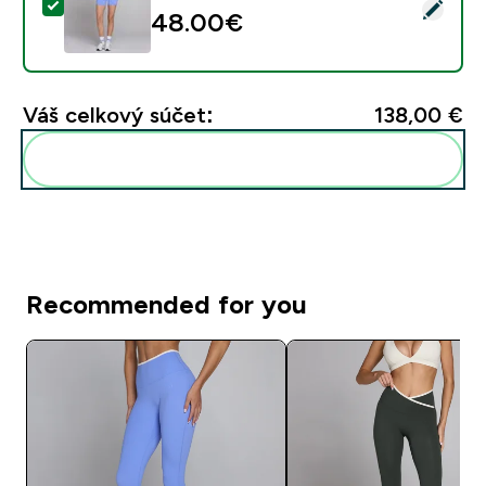
Vybrať tento produkt - MP dámske Tempo contrast š
48.00€‎
Váš celkový súčet:
138,00 €‎
Pridať tieto produkty do svojej rutiny
Recommended for you