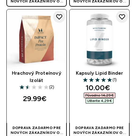
NOVÝCH ZÁKAZNÍKOV OD
NOVÝCH ZÁKAZNÍKOV OD
40 EUR
| AKCIA SA APLIKUJE
40 EUR
| AKCIA SA APLIKUJE
AUTOMATICKY
AUTOMATICKY
Hrachový Proteínový
Kapsuly Lipid Binder
(1)
Izolát
5 out of 5 stars
discounted pri
10.00€‎
(2)
1.5 out of 5 stars
Původne 14,29 €‎
29.99€‎
Ušteríte 4,29 €‎
RÝCHLY NÁKUP
RÝCHLY NÁKUP
DOPRAVA ZADARMO PRE
DOPRAVA ZADARMO PRE
NOVÝCH ZÁKAZNÍKOV OD
NOVÝCH ZÁKAZNÍKOV OD