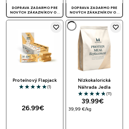
DOPRAVA ZADARMO PRE
DOPRAVA ZADARMO PRE
NOVÝCH ZÁKAZNÍKOV OD
NOVÝCH ZÁKAZNÍKOV OD
40 EUR
| AKCIA SA APLIKUJE
40 EUR
| AKCIA SA APLIKUJE
AUTOMATICKY
AUTOMATICKY
Proteínový Flapjack
Nízkokalorická
(1)
Náhrada Jedla
5 out of 5 stars
(11)
4.82 out of 5 stars
39.99€‎
26.99€‎
39,99 €‎/kg
RÝCHLY NÁKUP
RÝCHLY NÁKUP