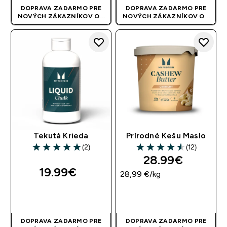
DOPRAVA ZADARMO PRE
DOPRAVA ZADARMO PRE
NOVÝCH ZÁKAZNÍKOV OD
NOVÝCH ZÁKAZNÍKOV OD
40 EUR
| AKCIA SA APLIKUJE
40 EUR
| AKCIA SA APLIKUJE
AUTOMATICKY
AUTOMATICKY
Tekutá Krieda
Prírodné Kešu Maslo
(2)
(12)
5 out of 5 stars
4.58 out of 5 stars
28.99€‎
19.99€‎
28,99 €‎/kg
RÝCHLY NÁKUP
RÝCHLY NÁKUP
DOPRAVA ZADARMO PRE
DOPRAVA ZADARMO PRE