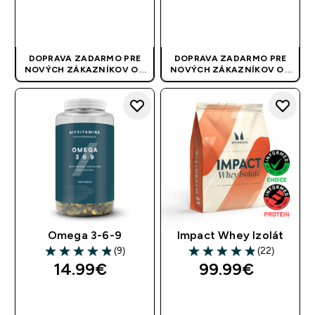
RÝCHLY NÁKUP
RÝCHLY NÁKUP
DOPRAVA ZADARMO PRE
DOPRAVA ZADARMO PRE
NOVÝCH ZÁKAZNÍKOV OD
NOVÝCH ZÁKAZNÍKOV OD
40 EUR
| AKCIA SA APLIKUJE
40 EUR
| AKCIA SA APLIKUJE
AUTOMATICKY
AUTOMATICKY
Omega 3-6-9
Impact Whey Izolát
(9)
(22)
4.89 out of 5 stars
4.86 out of 5 stars
14.99€‎
99.99€‎
RÝCHLY NÁKUP
RÝCHLY NÁKUP