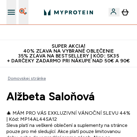
Najlepšia Kvalita
SUPER AKCIA!
40% ZĽAVA NA VYBRANÉ OBLEČENIE
35% ZĽAVA NA BESTSELLERY | KÓD: SK35
+ DARČEKY ZADARMO PRI NÁKUPE NAD 50€ A 90€
Domovskej stránke
Alžbeta Saloňová
🎄 MÁM PRO VÁS EXKLUZIVNÍ VÁNOČNÍ SLEVU 44%
| Kód: MP14AL44SA12
Sleva platí na veškeré oblečení a suplementy na stránce
pouze pro mé sledující. Akce platí pouze limitovanou