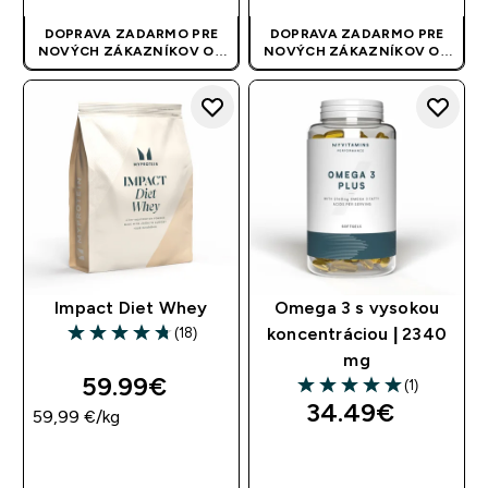
DOPRAVA ZADARMO PRE
DOPRAVA ZADARMO PRE
NOVÝCH ZÁKAZNÍKOV OD
NOVÝCH ZÁKAZNÍKOV OD
40 EUR
| AKCIA SA APLIKUJE
40 EUR
| AKCIA SA APLIKUJE
AUTOMATICKY
AUTOMATICKY
Impact Diet Whey
Omega 3 s vysokou
(18)
koncentráciou | 2340
4.72 out of 5 stars
mg
59.99€‎
(1)
5 out of 5 stars
34.49€‎
59,99 €‎/kg
RÝCHLY NÁKUP
RÝCHLY NÁKUP