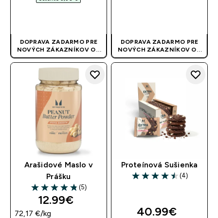
RÝCHLY NÁKUP
RÝCHLY NÁKUP
DOPRAVA ZADARMO PRE
DOPRAVA ZADARMO PRE
NOVÝCH ZÁKAZNÍKOV OD
NOVÝCH ZÁKAZNÍKOV OD
40 EUR
| AKCIA SA APLIKUJE
40 EUR
| AKCIA SA APLIKUJE
AUTOMATICKY
AUTOMATICKY
Arašidové Maslo v
Proteínová Sušienka
(4)
Prášku
4.5 out of 5 stars
(5)
4.8 out of 5 stars
12.99€‎
40.99€‎
72,17 €‎/kg