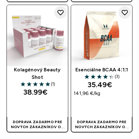
40 EUR
| AKCIA SA APLIKUJE
40 EUR
| AKCIA SA APLIKUJE
AUTOMATICKY
AUTOMATICKY
Kolagénový Beauty
Esenciálne BCAA 4:1:1
(3)
Shot
4.33 out of 5 stars
35.49€‎
(1)
5 out of 5 stars
38.99€‎
141,96 €‎/kg
RÝCHLY NÁKUP
RÝCHLY NÁKUP
DOPRAVA ZADARMO PRE
DOPRAVA ZADARMO PRE
NOVÝCH ZÁKAZNÍKOV OD
NOVÝCH ZÁKAZNÍKOV OD
40 EUR
| AKCIA SA APLIKUJE
40 EUR
| AKCIA SA APLIKUJE
AUTOMATICKY
AUTOMATICKY