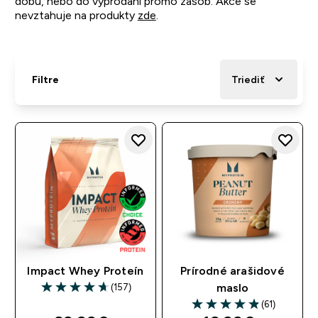
dobu, nebo do vyprodání promo zásob. Akce se
nevztahuje na produkty
zde
.
Filtre
Triediť
Impact Whey Proteín
Prírodné arašidové
(157)
maslo
4.67 out of 5 stars
(61)
4.9 out of 5 stars