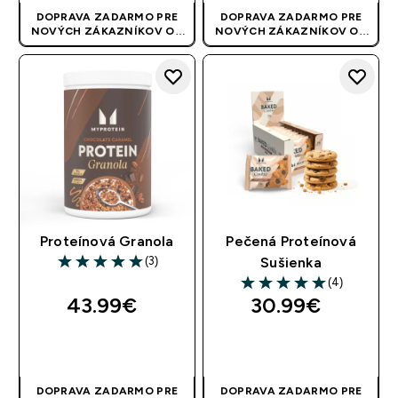
DOPRAVA ZADARMO PRE
DOPRAVA ZADARMO PRE
NOVÝCH ZÁKAZNÍKOV OD
NOVÝCH ZÁKAZNÍKOV OD
40 EUR
| AKCIA SA APLIKUJE
40 EUR
| AKCIA SA APLIKUJE
AUTOMATICKY
AUTOMATICKY
Proteínová Granola
Pečená Proteínová
(3)
Sušienka
5 out of 5 stars
(4)
5 out of 5 stars
43.99€‎
30.99€‎
RÝCHLY NÁKUP
RÝCHLY NÁKUP
DOPRAVA ZADARMO PRE
DOPRAVA ZADARMO PRE