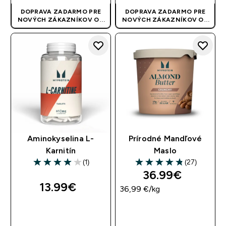
DOPRAVA ZADARMO PRE
DOPRAVA ZADARMO PRE
NOVÝCH ZÁKAZNÍKOV OD
NOVÝCH ZÁKAZNÍKOV OD
40 EUR
| AKCIA SA APLIKUJE
40 EUR
| AKCIA SA APLIKUJE
AUTOMATICKY
AUTOMATICKY
Aminokyselina L-
Prírodné Mandľové
Karnitín
Maslo
(1)
(27)
4 out of 5 stars
4.81 out of 5 stars
36.99€‎
13.99€‎
36,99 €‎/kg
RÝCHLY NÁKUP
RÝCHLY NÁKUP