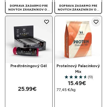
DOPRAVA ZADARMO PRE
DOPRAVA ZADARMO PRE
NOVÝCH ZÁKAZNÍKOV OD
NOVÝCH ZÁKAZNÍKOV OD
40 EUR
| AKCIA SA APLIKUJE
40 EUR
| AKCIA SA APLIKUJE
AUTOMATICKY
AUTOMATICKY
Predtréningový Gél
Proteínový Palacinkový
Mix
(13)
4.54 out of 5 stars
15.49€‎
25.99€‎
77,45 €‎/kg
RÝCHLY NÁKUP
RÝCHLY NÁKUP