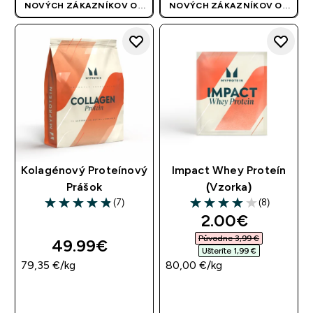
NOVÝCH ZÁKAZNÍKOV OD
NOVÝCH ZÁKAZNÍKOV OD
40 EUR
| AKCIA SA APLIKUJE
40 EUR
| AKCIA SA APLIKUJE
AUTOMATICKY
AUTOMATICKY
Kolagénový Proteínový
Impact Whey Proteín
Prášok
(Vzorka)
(7)
(8)
4.86 out of 5 stars
4 out of 5 stars
discounted pr
2.00€‎
Původne 3,99 €‎
49.99€‎
Ušteríte 1,99 €‎
79,35 €‎/kg
80,00 €‎/kg
RÝCHLY NÁKUP
RÝCHLY NÁKUP