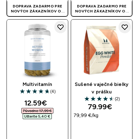
DOPRAVA ZADARMO PRE
DOPRAVA ZADARMO PRE
NOVÝCH ZÁKAZNÍKOV OD
NOVÝCH ZÁKAZNÍKOV OD
40 EUR
| AKCIA SA APLIKUJE
40 EUR
| AKCIA SA APLIKUJE
AUTOMATICKY
AUTOMATICKY
Multivitamín
Sušené vaječné bielky
(4)
v prášku
4.75 out of 5 stars
(2)
discounted price
12.59€‎
4.5 out of 5 stars
79.99€‎
Původne 17,99 €‎
79,99 €‎/kg
Ušteríte 5,40 €‎
RÝCHLY NÁKUP
RÝCHLY NÁKUP