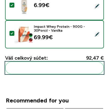
6.99€‎
Vybrať tento produkt - Sirup Bez Cukru - Butterscotc
Impact Whey Proteín - 900G -
30Porcií - Vanilka
Vybrať tento produkt - Impact Whey Proteín - 900G - 
69.99€‎
Váš celkový súčet:
92,47 €‎
Pridať tieto produkty do svojej rutiny
Recommended for you