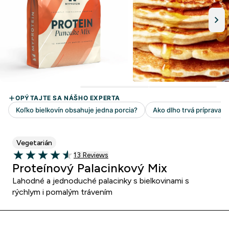
Vegetarián
13 customer reviews
13 Reviews
4.54 out of 5 stars
Proteínový Palacinkový Mix
Lahodné a jednoduché palacinky s bielkovinami s
rýchlym i pomalým trávením