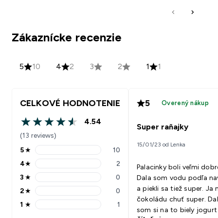
Zákaznícke recenzie
5
10
4
2
3
2
1
1
CELKOVÉ HODNOTENIE
5
Overený nákup
4.54
4.54 out of 5 stars
Super raňajky
(13 reviews)
15/01/23 od Lenka
5
★
10
5 stars rating 10 reviews
4
★
2
Palacinky boli veľmi dobre
4 stars rating 2 reviews
3
★
0
Dala som vodu podľa n
3 stars rating 0 reviews
a piekli sa tiež super. J
2
★
0
2 stars rating 0 reviews
čokoládu chuť super. Da
1
★
1
1 stars rating 1 reviews
som si na to biely jogurt