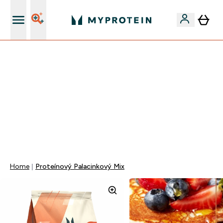
Najlepšia Kvalita
VÍKENDOVÁ AKCIE!
40% ZĽAVA NA VYBRANÉ OBLEČENIE
EXTRA 10% ZĽAVA PRI NÁKUPE 3KS OBLEČENIE
DOPRAVA ZADARMO OD 25€
+ DARČEKY OD 50€ A 90€ ZADARMO
0 0
:
0 8
:
0 4
:
1 1
Days
Hodin
Minut
Sekund
Home
Proteínový Palacinkový Mix