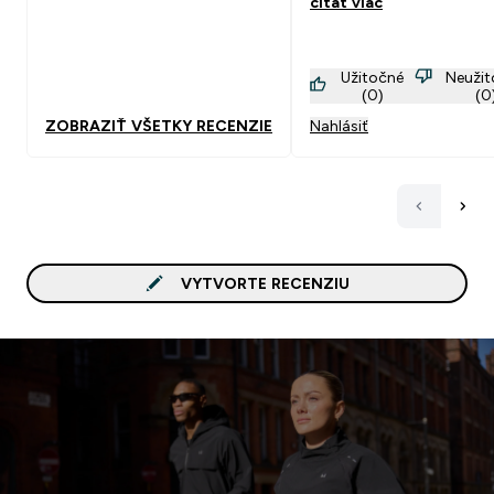
čítať viac
banánovým flaw drops a 
hrozno. Super raňajky.
Užitočné
Neuži
(0)
(0
ZOBRAZIŤ VŠETKY RECENZIE
Nahlásiť
VYTVORTE RECENZIU