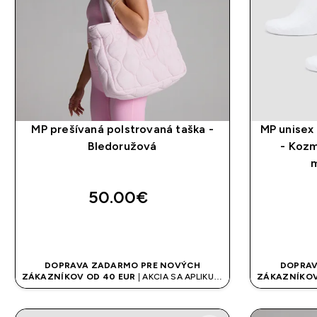
MP prešívaná polstrovaná taška -
MP unisex 
Bledoružová
- Koz
50.00€‎
RÝCHLY NÁKUP
DOPRAVA ZADARMO PRE NOVÝCH
DOPRAV
ZÁKAZNÍKOV OD 40 EUR
| AKCIA SA APLIKUJE
ZÁKAZNÍKOV
AUTOMATICKY