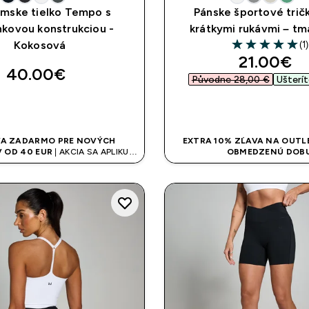
mske tielko Tempo s
Pánske športové trič
kovou konstrukciou -
krátkymi rukávmi – tm
(1)
Kokosová
5 out of 5 stars
discount
21.00€‎
40.00€‎
Původne 28,00 €‎
Ušterít
RÝCHLY NÁKUP
RÝCHLY NÁK
A ZADARMO PRE NOVÝCH
EXTRA 10% ZĽAVA NA OUTLE
 OD 40 EUR
| AKCIA SA APLIKUJE
OBMEDZENÚ DOB
AUTOMATICKY