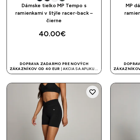
Dámske tielko MP Tempo s
MP dá
ramienkami v štýle racer-back –
ramien
čierne
40.00€‎
RÝCHLY NÁKUP
DOPRAVA ZADARMO PRE NOVÝCH
DOPRAV
ZÁKAZNÍKOV OD 40 EUR
| AKCIA SA APLIKUJE
ZÁKAZNÍKOV
AUTOMATICKY