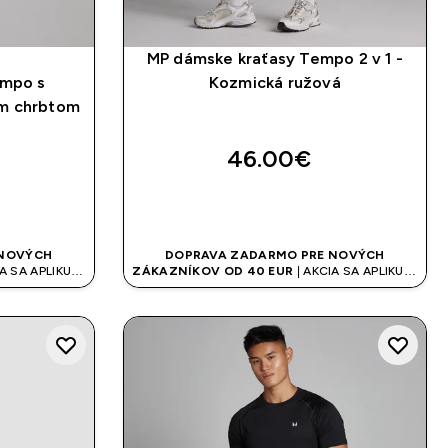
MP dámske kraťasy Tempo 2 v 1 -
empo s
Kozmická ružová
ym chrbtom
46.00€‎
UP
RÝCHLY NÁKUP
 NOVÝCH
DOPRAVA ZADARMO PRE NOVÝCH
A SA APLIKUJE
ZÁKAZNÍKOV OD 40 EUR
| AKCIA SA APLIKUJE
AUTOMATICKY