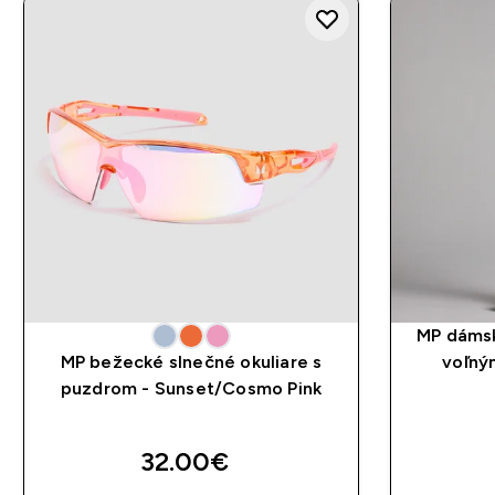
MP dámsk
MP bežecké slnečné okuliare s
voľný
puzdrom - Sunset/Cosmo Pink
32.00€‎