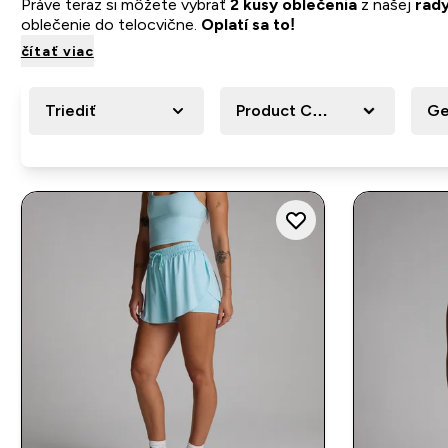
Práve teraz si môžete vybrať
2 kusy oblečenia
z našej
rady
oblečenie do telocvične.
Oplatí sa to!
čítať viac
Triediť
Product Category
Ge