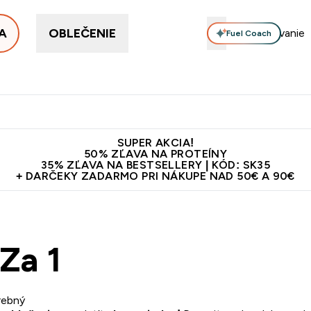
A
OBLEČENIE
Fuel Coach
ellery
Proteín
Vitamíny
Tyčinky a snacky
Vegán
Enter Proteín submenu
Enter Vitamíny submenu
Enter Tyčinky
Ent
⌄
⌄
⌄
⌄
Kvalita
Doprava zadarmo na proteíny nad 45€ v aplikácii
10€ z
SUPER AKCIA!
50% ZĽAVA NA PROTEÍNY
35% ZĽAVA NA BESTSELLERY | KÓD: SK35
+ DARČEKY ZADARMO PRI NÁKUPE NAD 50€ A 90€
Za 1
rebný