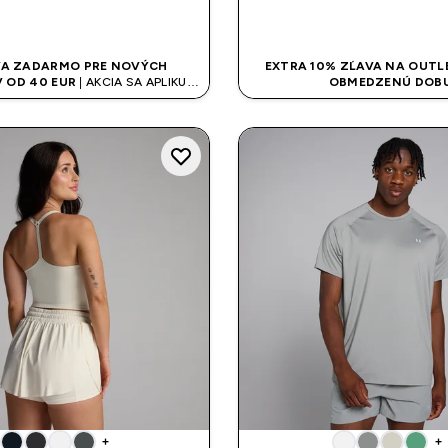
RÝCHLY NÁKUP
RÝCHLY NÁK
A ZADARMO PRE NOVÝCH
EXTRA 10% ZĽAVA NA OUTLE
 OD 40 EUR
| AKCIA SA APLIKUJE
OBMEDZENÚ DOB
AUTOMATICKY
+
+