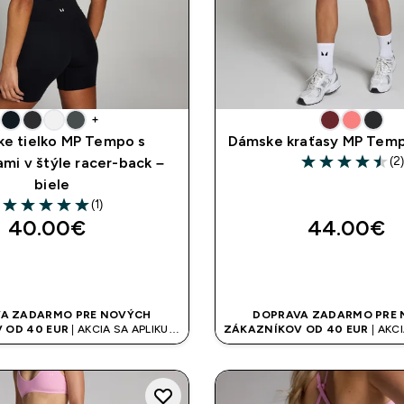
+
e tielko MP Tempo s
Dámske kraťasy MP Temp
(2
mi v štýle racer-back –
4.5 out of 5 sta
biele
(1)
5 out of 5 stars
40.00€‎
44.00€‎
RÝCHLY NÁKUP
RÝCHLY NÁK
A ZADARMO PRE NOVÝCH
DOPRAVA ZADARMO PRE
 OD 40 EUR
| AKCIA SA APLIKUJE
ZÁKAZNÍKOV OD 40 EUR
| AKCI
AUTOMATICKY
AUTOMATICKY