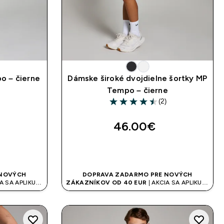
o – čierne
Dámske široké dvojdielne šortky MP
)
Tempo – čierne
rs
(2)
4.5 out of 5 stars
46.00€‎
UP
RÝCHLY NÁKUP
 NOVÝCH
DOPRAVA ZADARMO PRE NOVÝCH
A SA APLIKUJE
ZÁKAZNÍKOV OD 40 EUR
| AKCIA SA APLIKUJE
AUTOMATICKY