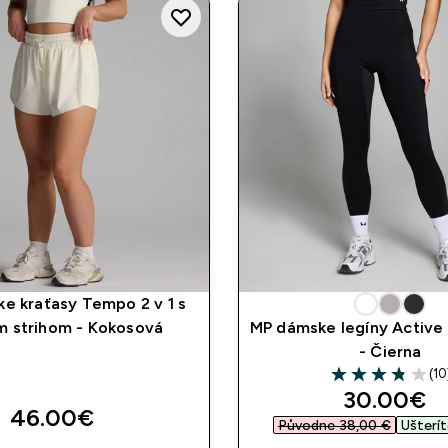
e kraťasy Tempo 2 v 1 s
m strihom - Kokosová
MP dámske legíny Active
- Čierna
(10
3.8 out of 5 star
discounte
30.00€‎
46.00€‎
Původne 38,00 €‎
Ušterít