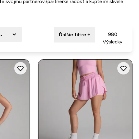
e svojmu partnerovi/partnerke radosť a kúpte im skvelé
ze
980
Ďalšie filtre +
Výsledky