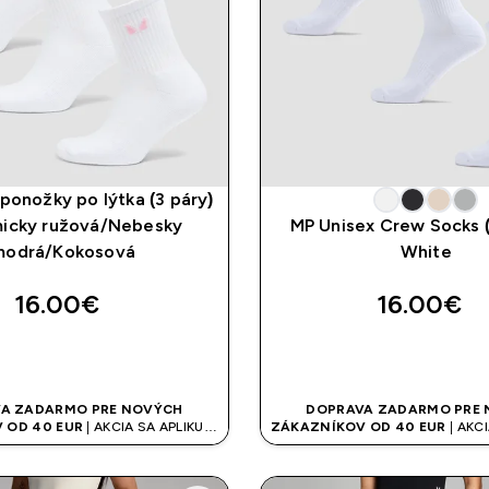
ponožky po lýtka (3 páry)
micky ružová/Nebesky
MP Unisex Crew Socks (
modrá/Kokosová
White
16.00€‎
16.00€‎
RÝCHLY NÁKUP
RÝCHLY NÁK
A ZADARMO PRE NOVÝCH
DOPRAVA ZADARMO PRE
 OD 40 EUR
| AKCIA SA APLIKUJE
ZÁKAZNÍKOV OD 40 EUR
| AKCI
AUTOMATICKY
AUTOMATICKY