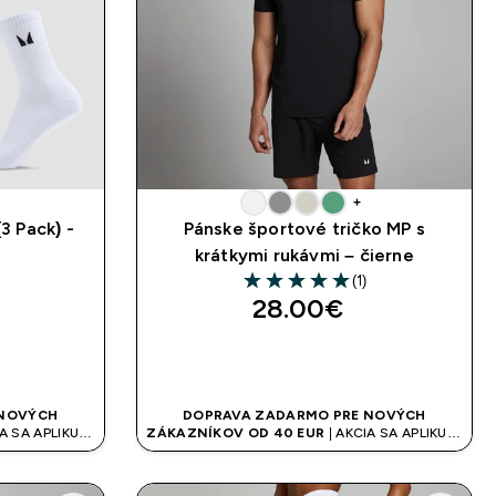
+
3 Pack) -
Pánske športové tričko MP s
krátkymi rukávmi – čierne
(1)
5 out of 5 stars
28.00€‎
UP
RÝCHLY NÁKUP
 NOVÝCH
DOPRAVA ZADARMO PRE NOVÝCH
A SA APLIKUJE
ZÁKAZNÍKOV OD 40 EUR
| AKCIA SA APLIKUJE
AUTOMATICKY