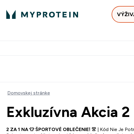
VÝŽIV
Bests
Doručenie Zadarmo Od €65
Najlepšia 
Domovskej stránke
Exkluzívna Akcia 2 
2 ZA 1 NA 👕 ŠPORTOVÉ OBLEČENIE! 👚
| Kód Nie Je Pot