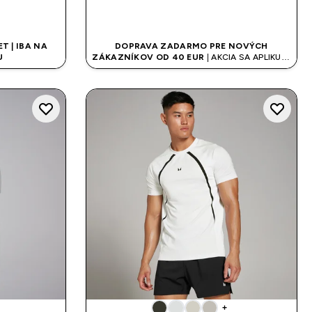
UP
RÝCHLY NÁKUP
T | IBA NA
DOPRAVA ZADARMO PRE NOVÝCH
U
ZÁKAZNÍKOV OD 40 EUR
| AKCIA SA APLIKUJE
AUTOMATICKY
+