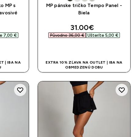
ko MP s
MP pánske tričko Tempo Panel -
avosivé
Biela
ed price
discounted price
31.00€‎
e 7,00 €‎
Původne 36,00 €‎
Ušteríte 5,00 €‎
UP
RÝCHLY NÁKUP
T | IBA NA
EXTRA 10% ZĽAVA NA OUTLET | IBA NA
U
OBMEDZENÚ DOBU