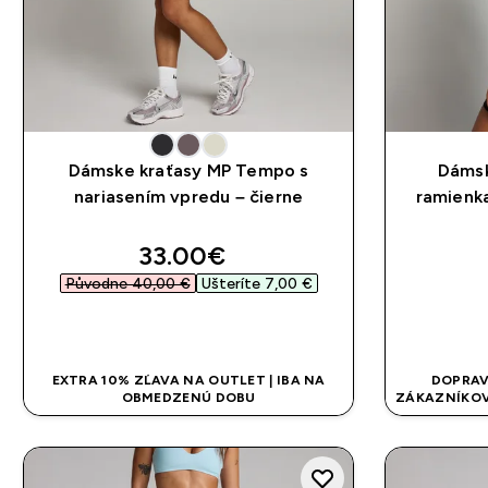
Dámske kraťasy MP Tempo s
Dámsk
nariasením vpredu – čierne
ramienka
discounted price
33.00€‎
Původne 40,00 €‎
Ušteríte 7,00 €‎
RÝCHLY NÁKUP
EXTRA 10% ZĽAVA NA OUTLET | IBA NA
DOPRAV
OBMEDZENÚ DOBU
ZÁKAZNÍKOV