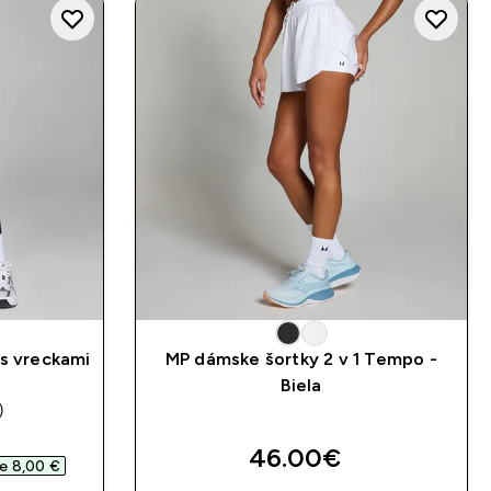
 s vreckami
MP dámske šortky 2 v 1 Tempo -
Biela
)
s
d price
46.00€‎
e 8,00 €‎