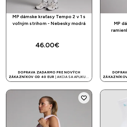
MP dámske kraťasy Tempo 2 v 1 s
voľným strihom - Nebesky modrá
MP dá
ramien
46.00€‎
RÝCHLY NÁKUP
DOPRAVA ZADARMO PRE NOVÝCH
DOPRAV
ZÁKAZNÍKOV OD 40 EUR
| AKCIA SA APLIKUJE
ZÁKAZNÍKOV
AUTOMATICKY