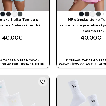
+
+
mske tielko Tempo s
MP dámske tielko T
kami - Nebeská modrá
ramienkmi a pretekársk
- Cosmo Pink
40.00€‎
40.00€‎
RÝCHLY NÁKUP
RÝCHLY NÁK
A ZADARMO PRE NOVÝCH
DOPRAVA ZADARMO PRE
 OD 40 EUR
| AKCIA SA APLIKUJE
ZÁKAZNÍKOV OD 40 EUR
| AKCI
AUTOMATICKY
AUTOMATICKY