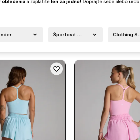
 oblečenia
a zaplatíte
len za jedno!
Doprajte sebe alebo urobt
nder
Športové oblečenie
Clothing Si