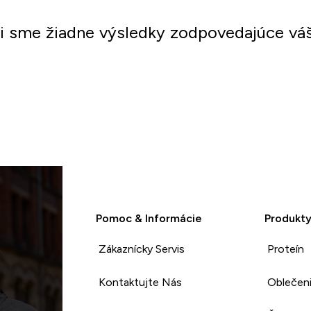
li sme žiadne výsledky zodpovedajúce vá
Nakupovať
Pomoc & Informácie
Produkt
Zákaznícky Servis
Proteín
Kontaktujte Nás
Oblečen