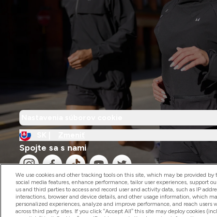
Nastavenia súborov cookie
SK |
Zmeniť
Spojte sa s nami
We use cookies and other tracking tools on this site, which may be provided by th
social media features, enhance performance, tailor user experiences, support ou
us and third parties to access and record user and activity data, such as IP addr
interactions, browser and device details, and other usage information, which m
personalized experiences, analyze and improve performance, and reach users wi
2026 The Hut.com Ltd
across third party sites. If you click “Accept All” this site may deploy cookies (inc