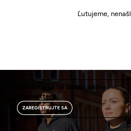
Ľutujeme, nenaš
Prihláste sa na odber nášho
newslettera
ZAREGISTRUJTE SA