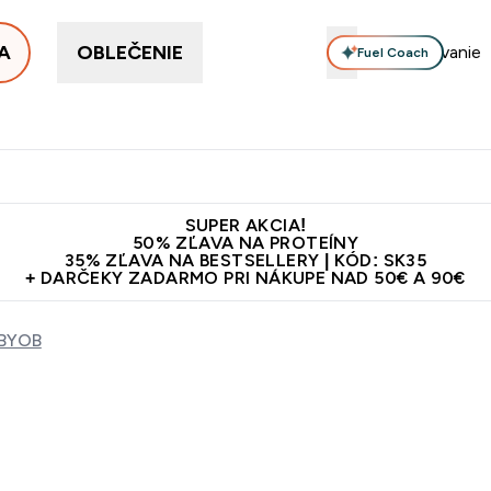
A
OBLEČENIE
Fuel Coach
ellery
Proteín
Vitamíny
Tyčinky a snacky
Vegán
Enter Proteín submenu
Enter Vitamíny submenu
Enter Tyčinky
Ent
⌄
⌄
⌄
⌄
Kvalita
Doprava zadarmo na proteíny nad 45€ v aplikácii
10€ z
SUPER AKCIA!
50% ZĽAVA NA PROTEÍNY
35% ZĽAVA NA BESTSELLERY | KÓD: SK35
+ DARČEKY ZADARMO PRI NÁKUPE NAD 50€ A 90€
BYOB