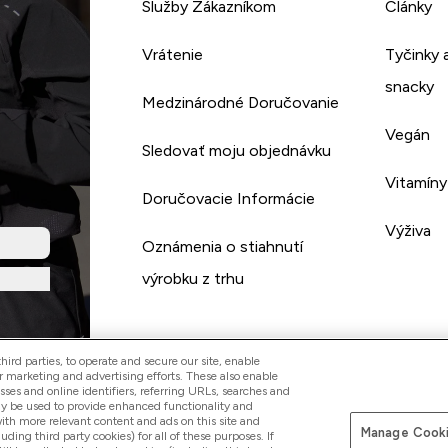
Služby Zákazníkom
Články
Vrátenie
Tyčinky 
snacky
Medzinárodné Doručovanie
Vegán
Sledovať moju objednávku
Vitamíny
Doručovacie Informácie
Výživa
Oznámenia o stiahnutí
výrobku z trhu
ird parties, to operate and secure our site, enable
r marketing and advertising efforts. These also enable
esses and online identifiers, referring URLs, searches and
ay be used to provide enhanced functionality and
th more relevant content and ads on this site and
Manage Cooki
Pay with
luding third party cookies) for all of these purposes. If