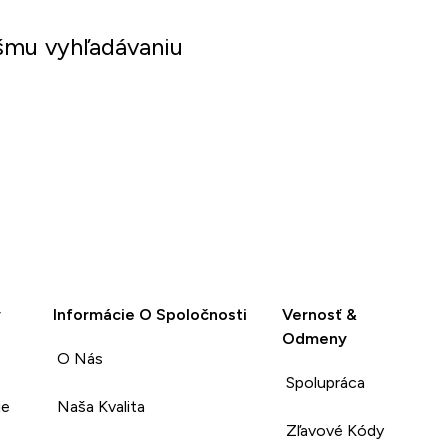
šmu vyhľadávaniu
y
Informácie O Spoločnosti
Vernosť &
Odmeny
O Nás
Spolupráca
ie
Naša Kvalita
Zľavové Kódy