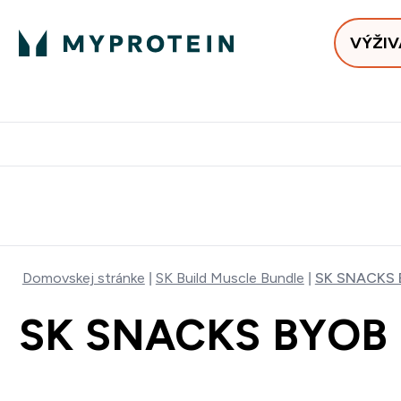
VÝŽIV
Bests
Doručenie Zadarmo Od €65
Najlepšia 
Domovskej stránke
SK Build Muscle Bundle
SK SNACKS 
SK SNACKS BYOB