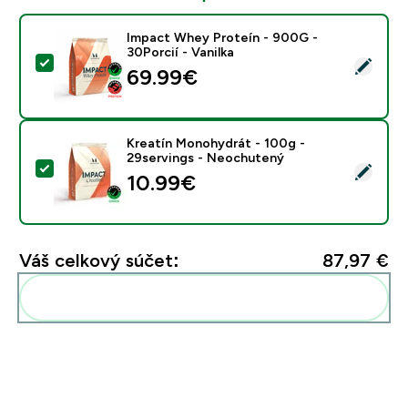
Impact Whey Proteín - 900G -
30Porcií - Vanilka
Vybrať tento produkt - Impact Whey Proteín - 900G - 
69.99€‎
Kreatín Monohydrát - 100g -
29servings - Neochutený
Vybrať tento produkt - Kreatín Monohydrát - 100g - 
10.99€‎
Váš celkový súčet:
87,97 €‎
Pridať tieto produkty do svojej rutiny