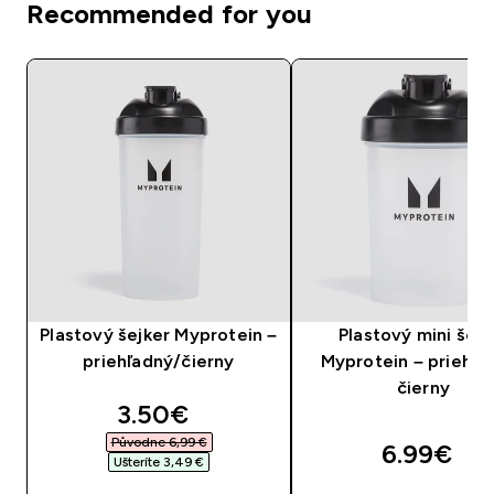
Recommended for you
Plastový šejker Myprotein –
Plastový mini šejk
priehľadný/čierny
Myprotein – priehľa
čierny
discounted price
3.50€‎
Původne 6,99 €‎
6.99€‎
Ušteríte 3,49 €‎