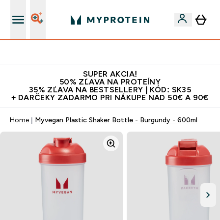
Najlepšia Kvalita
SUPER AKCIA!
50% ZĽAVA NA PROTEÍNY
35% ZĽAVA NA BESTSELLERY | KÓD: SK35
+ DARČEKY ZADARMO PRI NÁKUPE NAD 50€ A 90€
Home
Myvegan Plastic Shaker Bottle - Burgundy - 600ml