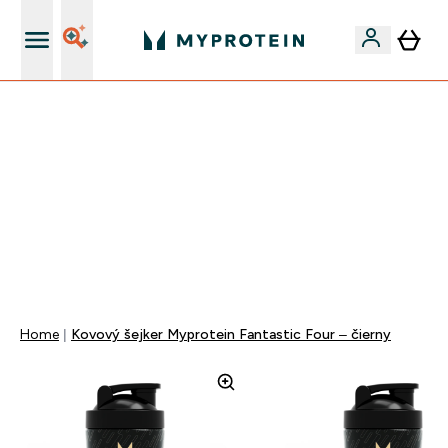
Najlepšia Kvalita
VÍKENDOVÁ AKCIE!
40% ZĽAVA NA VYBRANÉ OBLEČENIE
EXTRA 10% ZĽAVA PRI NÁKUPE 3KS OBLEČENIE
EXTRA 5% ZĽAVA PRI NÁKUPE NAD 80€
+ DARČEKY OD 50€ A 90€ ZADARMO
0 0
:
0 6
:
4 7
:
2 1
Days
Hodin
Minut
Sekund
Home
Kovový šejker Myprotein Fantastic Four – čierny