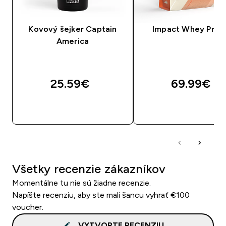
Kovový šejker Captain
Impact Whey Prot
America
25.59€‎
69.99€‎
RÝCHLY NÁKUP
RÝCHLY NÁKU
Všetky recenzie zákazníkov
Momentálne tu nie sú žiadne recenzie.
Napíšte recenziu, aby ste mali šancu vyhrať €100
voucher.
VYTVORTE RECENZIU