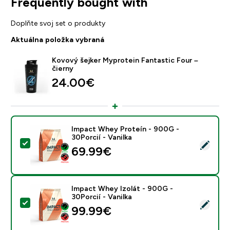
Frequently bought with
Doplňte svoj set o produkty
Aktuálna položka vybraná
Kovový šejker Myprotein Fantastic Four –
čierny
24.00€‎
Impact Whey Proteín - 900G -
30Porcií - Vanilka
Vybrať tento produkt - Impact Whey Proteín - 900G - 
69.99€‎
Impact Whey Izolát - 900G -
30Porcií - Vanilka
Vybrať tento produkt - Impact Whey Izolát - 900G - 30
99.99€‎