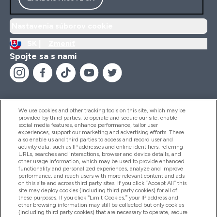
Nastavenia súborov cookie
SK |
Zmeniť
Spojte sa s nami
We use cookies and other tracking tools on this site, which may be
provided by third parties, to operate and secure our site, enable
Pomoc & Informácie
social media features, enhance performance, tailor user
experiences, support our marketing and advertising efforts. These
also enable us and third parties to access and record user and
activity data, such as IP addresses and online identifiers, referring
Produkty
URLs, searches and interactions, browser and device details, and
other usage information, which may be used to provide enhanced
functionality and personalized experiences, analyze and improve
performance, and reach users with more relevant content and ads
on this site and across third party sites. If you click “Accept All” this
Informácie O Spoločnosti
site may deploy cookies (including third party cookies) for all of
these purposes. If you click “Limit Cookies,” your IP address and
other browsing information may still be collected but only cookies
(including third party cookies) that are necessary to operate, secure