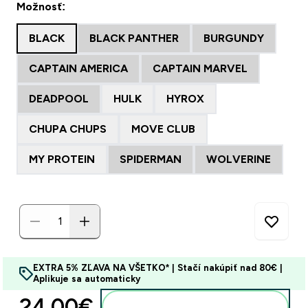
Možnosť:
BLACK
BLACK PANTHER
BURGUNDY
CAPTAIN AMERICA
CAPTAIN MARVEL
DEADPOOL
HULK
HYROX
CHUPA CHUPS
MOVE CLUB
MY PROTEIN
SPIDERMAN
WOLVERINE
EXTRA 5% ZĽAVA NA VŠETKO* | Stačí nakúpiť nad 80€ |
Aplikuje sa automaticky
24.00€‎
Pridať do košíka