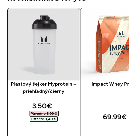
Plastový šejker Myprotein –
Impact Whey Prot
priehľadný/čierny
discounted price
3.50€‎
Původne 6,99 €‎
69.99€‎
Ušteríte 3,49 €‎
RÝCHLY NÁKUP
RÝCHLY NÁKU