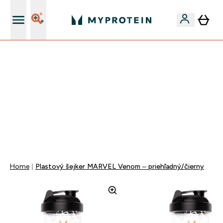
Najlepšia Kvalita
VÍKENDOVÁ AKCIE!
40% ZĽAVA NA VYBRANÉ OBLEČENIE
EXTRA 10% ZĽAVA PRI NÁKUPE 3KS OBLEČENIE
DOPRAVA ZADARMO OD 25€
+ DARČEKY OD 50€ A 90€ ZADARMO
0 0
:
0 8
:
3 8
:
1 5
Days
Hodin
Minut
Sekund
Home
Plastový šejker MARVEL Venom – priehľadný/čierny