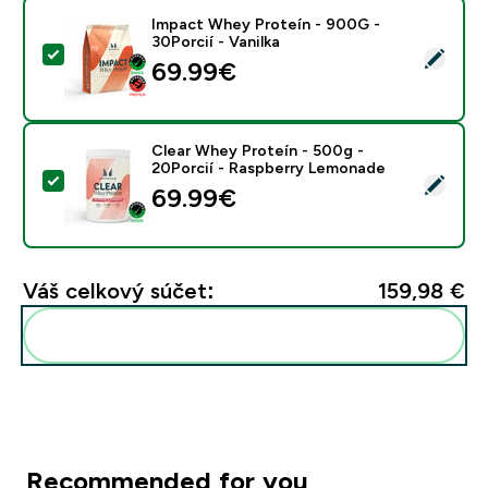
Impact Whey Proteín - 900G -
30Porcií - Vanilka
Vybrať tento produkt - Impact Whey Proteín - 900G - 
69.99€‎
Clear Whey Proteín - 500g -
20Porcií - Raspberry Lemonade
Vybrať tento produkt - Clear Whey Proteín - 500g - 
69.99€‎
Váš celkový súčet:
159,98 €‎
Pridať tieto produkty do svojej rutiny
Recommended for you