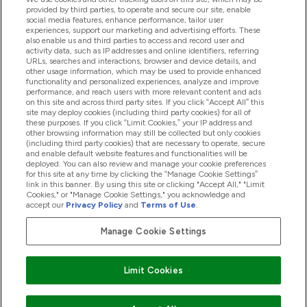
provided by third parties, to operate and secure our site, enable
Pomoc & Informácie
social media features, enhance performance, tailor user
experiences, support our marketing and advertising efforts. These
also enable us and third parties to access and record user and
activity data, such as IP addresses and online identifiers, referring
Produkty
URLs, searches and interactions, browser and device details, and
other usage information, which may be used to provide enhanced
functionality and personalized experiences, analyze and improve
performance, and reach users with more relevant content and ads
on this site and across third party sites. If you click “Accept All” this
Informácie O Spoločnosti
site may deploy cookies (including third party cookies) for all of
these purposes. If you click “Limit Cookies,” your IP address and
other browsing information may still be collected but only cookies
(including third party cookies) that are necessary to operate, secure
Vernosť & Odmeny
and enable default website features and functionalities will be
deployed. You can also review and manage your cookie preferences
for this site at any time by clicking the “Manage Cookie Settings”
link in this banner. By using this site or clicking "Accept All," "Limit
Cookies," or "Manage Cookie Settings," you acknowledge and
2026 The Hut.com Ltd
accept our
Privacy Policy
and
Terms of Use
.
Manage Cookie Settings
Pay with
Limit Cookies