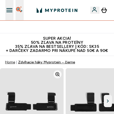
Doprava zadarmo na proteíny nad 45€ v aplikácii
SUPER AKCIA!
50% ZĽAVA NA PROTEÍNY
35% ZĽAVA NA BESTSELLERY | KÓD: SK35
+ DARČEKY ZADARMO PRI NÁKUPE NAD 50€ A 90€
Home
Zdvíhacie háky Myprotein – čierne