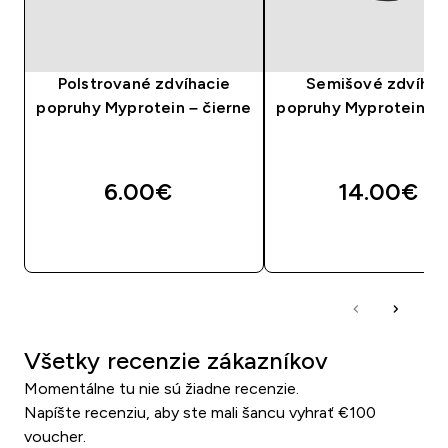
Polstrované zdvíhacie
Semišové zdvíhac
popruhy Myprotein – čierne
popruhy Myprotein – 
6.00€‎
14.00€‎
RÝCHLY NÁKUP
RÝCHLY NÁKU
Všetky recenzie zákazníkov
Momentálne tu nie sú žiadne recenzie.
Napíšte recenziu, aby ste mali šancu vyhrať €100
voucher.