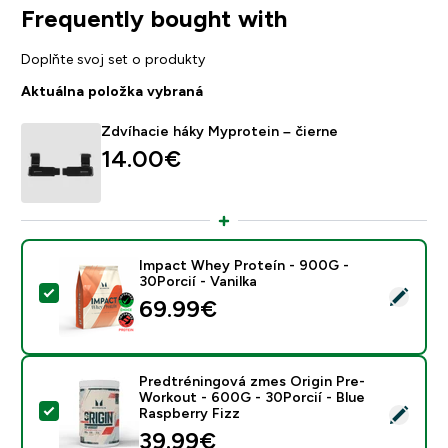
Frequently bought with
Doplňte svoj set o produkty
Aktuálna položka vybraná
Zdvíhacie háky Myprotein – čierne
14.00€‎
Impact Whey Proteín - 900G -
30Porcií - Vanilka
Vybrať tento produkt - Impact Whey Proteín - 900G - 
69.99€‎
Predtréningová zmes Origin Pre-
Workout - 600G - 30Porcií - Blue
Vybrať tento produkt - Predtréningová zmes Origin Pr
Raspberry Fizz
39.99€‎