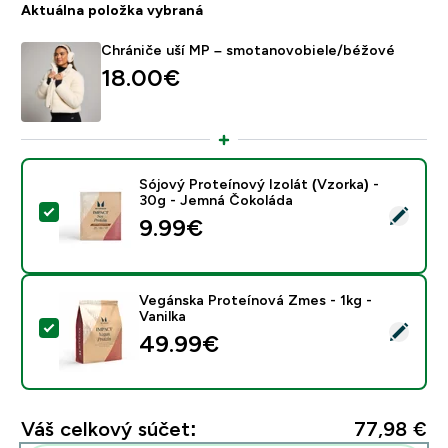
Aktuálna položka vybraná
Chrániče uší MP – smotanovobiele/béžové
18.00€‎
Sójový Proteínový Izolát (Vzorka) -
30g - Jemná Čokoláda
Vybrať tento produkt - Sójový Proteínový Izolát (Vzo
9.99€‎
Vegánska Proteínová Zmes - 1kg -
Vanilka
Vybrať tento produkt - Vegánska Proteínová Zmes - 1k
49.99€‎
Váš celkový súčet:
77,98 €‎