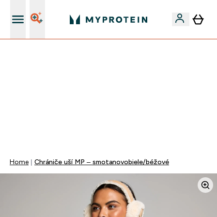
Najlepšia Kvalita
VÍKENDOVÁ AKCIE!
40% ZĽAVA NA VYBRANÉ OBLEČENIE
EXTRA 10% ZĽAVA PRI NÁKUPE 3KS OBLEČENIE
DOPRAVA ZADARMO OD 25€
+ DARČEKY OD 50€ A 90€ ZADARMO
0 0
:
0 8
:
5 1
:
3 7
Days
Hodin
Minut
Sekund
Home
Chrániče uší MP – smotanovobiele/béžové