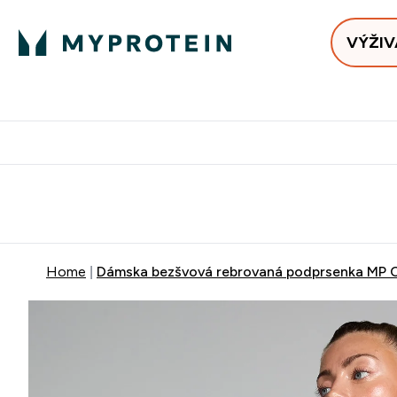
VÝŽIV
Bests
Doručenie Zadarmo Od €65
Najlepšia 
Home
Dámska bezšvová rebrovaná podprsenka MP Co