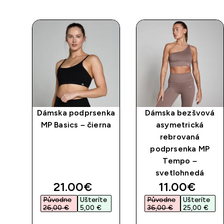
Dámska podprsenka
Dámska bezšvová
MP Basics – čierna
asymetrická
rebrovaná
podprsenka MP
Tempo –
svetlohnedá
discounted price
discounted 
21.00€‎
11.00€‎
Původne
Ušteríte
Původne
Ušteríte
26,00 €‎
5,00 €‎
36,00 €‎
25,00 €‎
RÝCHLY
RÝCHLY