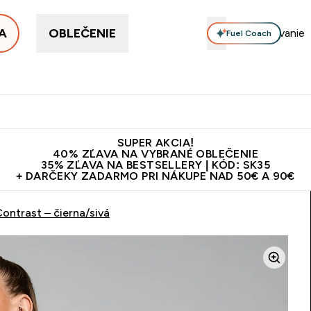
A
OBLEČENIE
Fuel Coach
ellery
Proteín
Vitamíny
Tyčinky a snacky
Vegán
Enter Proteín submenu
Enter Vitamíny submenu
Enter Tyčinky
Ent
⌄
⌄
⌄
⌄
Kvalita
Doprava zadarmo na proteíny nad 45€ v aplikácii
10€ z
SUPER AKCIA!
40% ZĽAVA NA VYBRANÉ OBLEČENIE
35% ZĽAVA NA BESTSELLERY | KÓD: SK35
+ DARČEKY ZADARMO PRI NÁKUPE NAD 50€ A 90€
ntrast – čierna/sivá