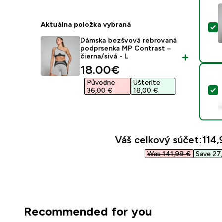
Aktuálna položka vybraná
V
Dámska bezšvová rebrovaná
podprsenka MP Contrast –
čierna/sivá - L
discounted price
18.00€‎
Původne
Ušteríte
V
36,00 €‎
18,00 €‎
Váš celkový súčet:
114,
Was 141,99 €‎
Save 27,
Recommended for you