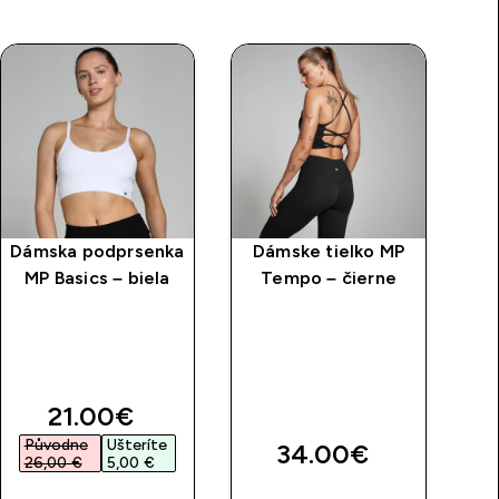
Dámska podprsenka
Dámske tielko MP
Dá
MP Basics – biela
Tempo – čierne
price
discounted price
21.00€‎
Původne
Ušteríte
P
34.00€‎
26,00 €‎
5,00 €‎
2
RÝCHLY
RÝCHLY