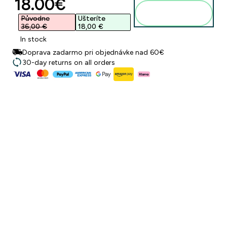
discounted price
18.00€‎
Pridať do
košíka
Původne
Ušteríte
36,00 €‎
18,00 €‎
In stock
Doprava zadarmo pri objednávke nad 60€
30-day returns on all orders