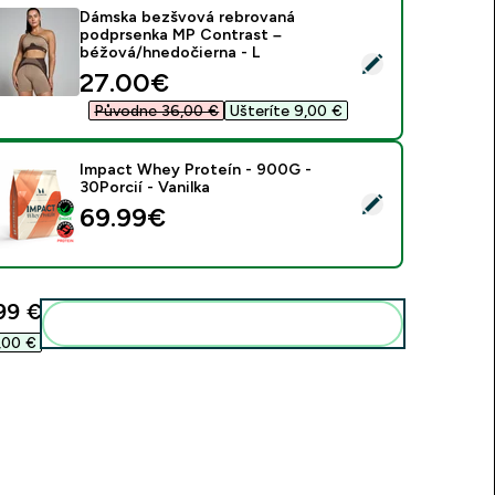
Dámska bezšvová rebrovaná
podprsenka MP Contrast –
béžová/hnedočierna - L
ybrať tento produkt - Dámska bezšvová rebrovaná podprsenk
discounted price
27.00€‎
Původne 36,00 €‎
Ušteríte 9,00 €‎
Impact Whey Proteín - 900G -
30Porcií - Vanilka
ybrať tento produkt - Impact Whey Proteín - 900G - 30Porcií 
69.99€‎
99 €‎
Pridať tieto produkty do svojej rutiny
00 €‎