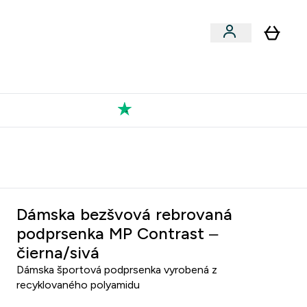
Výkon
 a snacky submenu
er Vegán submenu
Enter Výkon submenu
⌄
a každého nového priateľa
Kolekcia Tatiany
Dámska bezšvová rebrovaná
podprsenka MP Contrast –
čierna/sivá
Dámska športová podprsenka vyrobená z
recyklovaného polyamidu