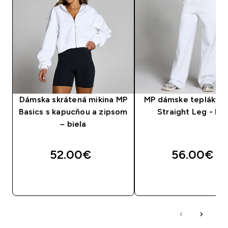
Dámska skrátená mikina MP
MP dámske tepláky B
Basics s kapucňou a zipsom
Straight Leg - Bie
– biela
52.00€‎
56.00€‎
RÝCHLY NÁKUP
RÝCHLY NÁKU