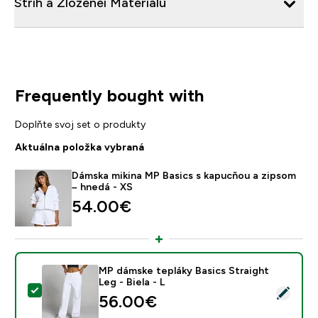
Strih a Zloženei Materiálu
Frequently bought with
Doplňte svoj set o produkty
Aktuálna položka vybraná
Dámska mikina MP Basics s kapucňou a zipsom
– hnedá - XS
54.00€‎
MP dámske tepláky Basics Straight
Leg - Biela - L
Vybrať tento produkt - MP dámske tepláky Basics Straig
56.00€‎