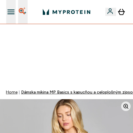
Najlepšia Kvalita
VYUŽI NAŠU AKCIU!
ZĽAVA 40% NA VYBRNANÉ OBLEČENIE
DOPRAVA ZADARMO PRI NÁKUPE NAD 40€
+ ZADARMO ARAŠIDOVÉ MASLO OD 105€
0 0
:
0 0
:
4 8
:
3 1
Days
Hodin
Minut
Sekund
Home
Dámska mikina MP Basics s kapucňou a celoplošným zipso