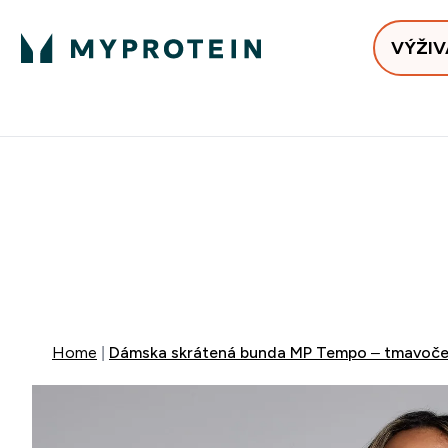
VÝŽIV
Bests
Doručenie Zadarmo Od €65
Najlepšia 
40% ZĽA
EXTRA 10% Z
EXTRA 5%
+ DARČE
Home
Dámska skrátená bunda MP Tempo – tmavoče