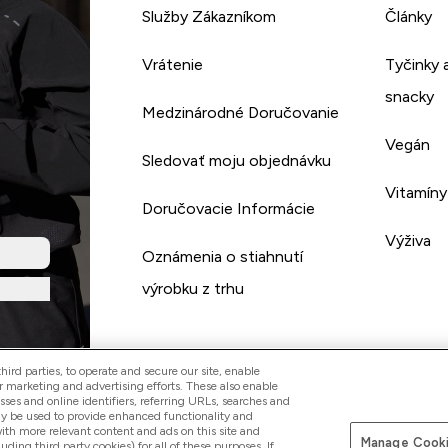
Služby Zákazníkom
Články
Vrátenie
Tyčinky 
snacky
Medzinárodné Doručovanie
Vegán
Sledovať moju objednávku
Vitamíny
Doručovacie Informácie
Výživa
Oznámenia o stiahnutí
výrobku z trhu
ird parties, to operate and secure our site, enable
r marketing and advertising efforts. These also enable
esses and online identifiers, referring URLs, searches and
ay be used to provide enhanced functionality and
th more relevant content and ads on this site and
Manage Cooki
Pay with
luding third party cookies) for all of these purposes. If