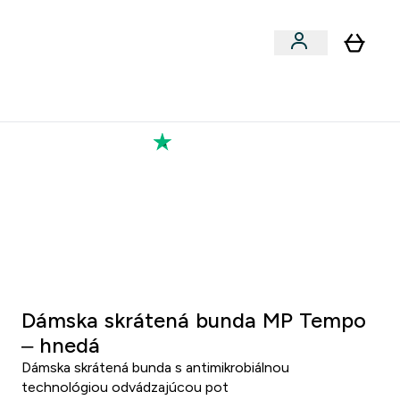
Výkon
 a snacky submenu
er Vegán submenu
Enter Výkon submenu
⌄
a každého nového priateľa
Kolekcia Tatiany
1 7
:
3 4
inut
Sekund
Dámska skrátená bunda MP Tempo
– hnedá
Dámska skrátená bunda s antimikrobiálnou
technológiou odvádzajúcou pot