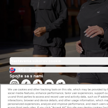
Nastavenia súborov cookie
SK |
Zmeniť
Spojte sa s nami
We use cookies and other tracking tools on this site, which may be provided by th
social media features, enhance performance, tailor user experiences, support ou
us and third parties to access and record user and activity data, such as IP addr
interactions, browser and device details, and other usage information, which m
personalized experiences, analyze and improve performance, and reach users wi
2026 The Hut.com Ltd
across third party sites. If you click “Accept All” this site may deploy cookies (inc