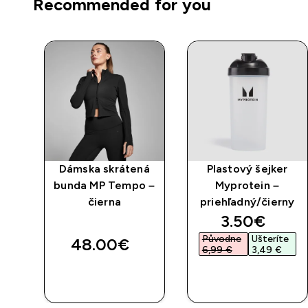
Recommended for you
Dámska skrátená
Plastový šejker
bunda MP Tempo –
Myprotein –
čierna
priehľadný/čierny
discounted 
3.50€‎
Původne
Ušteríte
48.00€‎
6,99 €‎
3,49 €‎
RÝCHLY
RÝCHLY
NÁKUP
NÁKUP