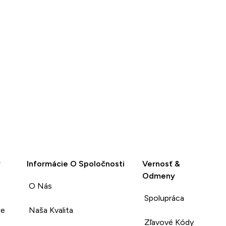
y
Informácie O Spoločnosti
Vernosť &
Odmeny
O Nás
Spolupráca
ie
Naša Kvalita
Zľavové Kódy