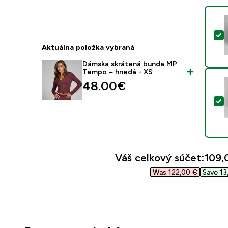
V
Aktuálna položka vybraná
Dámska skrátená bunda MP
Tempo – hnedá - XS
48.00€‎
V
Váš celkový súčet:
109,
Was 122,00 €‎
Save 13