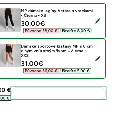
MP dámske legíny Active s vreckami
- Čierna - XS
ybrať tento produkt - MP dámske legíny Active s vreckami - Či
discounted price
30.00€‎
Původne 38,00 €‎
Ušteríte 8,00 €‎
Dámske športové kraťasy MP s 8 cm
dlhým vnútorným švom – čierne -
XXS
ybrať tento produkt - Dámske športové kraťasy MP s 8 cm dl
discounted price
31.00€‎
Původne 36,00 €‎
Ušteríte 5,00 €‎
00 €‎
Pridať tieto produkty do svojej rutiny
,00 €‎