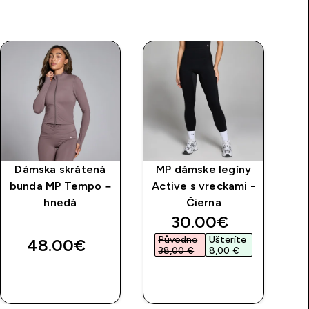
Dámska skrátená
MP dámske legíny
D
bunda MP Tempo –
Active s vreckami -
hnedá
Čierna
ra
price
discounted price
30.00€‎
ra
Původne
Ušteríte
48.00€‎
38,00 €‎
8,00 €‎
RÝCHLY
RÝCHLY
NÁKUP
NÁKUP