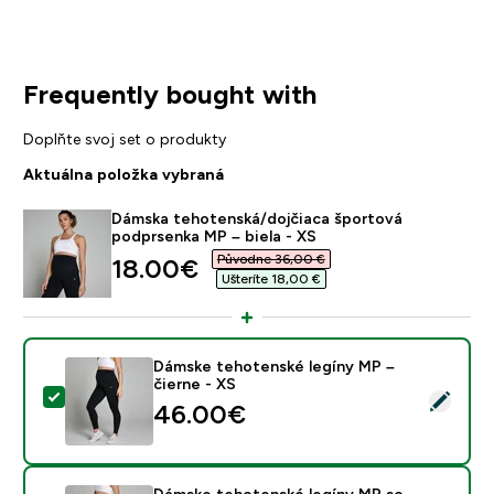
Frequently bought with
Doplňte svoj set o produkty
Aktuálna položka vybraná
Dámska tehotenská/dojčiaca športová
podprsenka MP – biela - XS
Původne 36,00 €‎
discounted price
18.00€‎
Ušteríte 18,00 €‎
Dámske tehotenské legíny MP –
čierne - XS
Vybrať tento produkt - Dámske tehotenské legíny MP 
46.00€‎
Dámske tehotenské legíny MP so