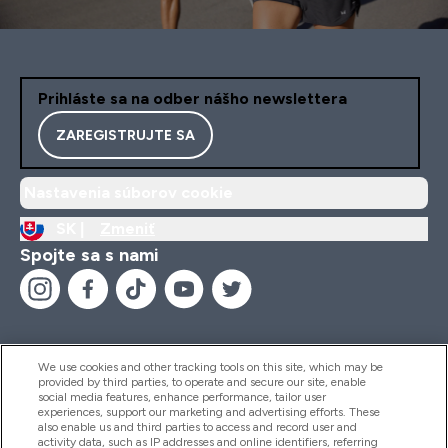
Prihláste sa na odber nášho newslettera
ZAREGISTRUJTE SA
Nastavenia súborov cookie
SK |
Zmeniť
Spojte sa s nami
We use cookies and other tracking tools on this site, which may be
provided by third parties, to operate and secure our site, enable
Pomoc & Informácie
social media features, enhance performance, tailor user
experiences, support our marketing and advertising efforts. These
also enable us and third parties to access and record user and
activity data, such as IP addresses and online identifiers, referring