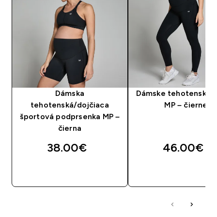
Dámska
Dámske tehotenské l
tehotenská/dojčiaca
MP – čierne
športová podprsenka MP –
čierna
38.00€‎
46.00€‎
RÝCHLY NÁKUP
RÝCHLY NÁKU