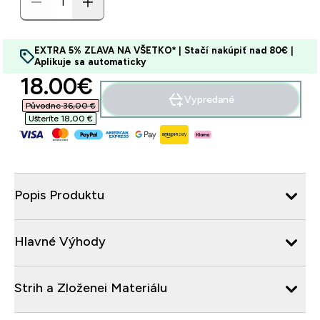
EXTRA 5% ZĽAVA NA VŠETKO* | Stačí nakúpiť nad 80€ |
Aplikuje sa automaticky
discounted price
18.00€‎
Vypredané
Původne 36,00 €‎
Ušteríte 18,00 €‎
Popis Produktu
Hlavné Výhody
Strih a Zloženei Materiálu