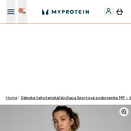
Najlepšia Kvalita
VÍKENDOVÁ AKCIE!
40% ZĽAVA NA VYBRANÉ OBLEČENIE
EXTRA 10% ZĽAVA PRI NÁKUPE 3KS OBLEČENIE
EXTRA 5% ZĽAVA PRI NÁKUPE NAD 80€
+ DARČEKY OD 50€ A 90€ ZADARMO
0 0
:
0 5
:
4 4
:
2 3
Days
Hodin
Minut
Sekund
Home
Dámska tehotenská/dojčiaca športová podprsenka MP – b