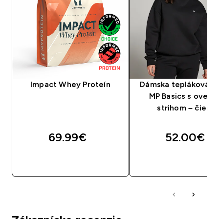
Impact Whey Proteín
Dámska tepláková mi
MP Basics s oversi
strihom – čierna
69.99€‎
52.00€‎
RÝCHLY NÁKUP
RÝCHLY NÁKU