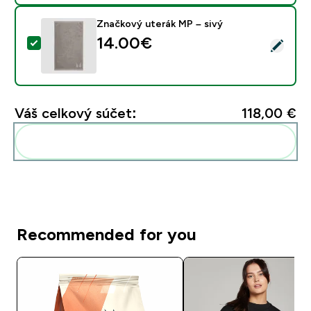
Značkový uterák MP – sivý
14.00€‎
Vybrať tento produkt - Značkový uterák MP – sivý
Váš celkový súčet:
118,00 €‎
Pridať tieto produkty do svojej rutiny
Recommended for you