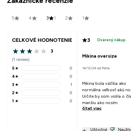
Zákaznícke recenzie
5
4
3
1
2
1
CELKOVÉ HODNOTENIE
3
Overený nákup
3
3 out of 5 stars
Mikina oversize
(1 review)
5
★
0
14/12/24 od Petra
5 stars rating 0 reviews
4
★
0
4 stars rating 0 reviews
Mikina bola väčšia ako
3
★
1
3 stars rating 1 reviews
normálna veľkosť akú no
2
★
0
2 stars rating 0 reviews
Určite by som volila o čí
1
★
0
menšiu ako nosím.
1 stars rating 0 reviews
čítať viac
Užitočné
Neuži