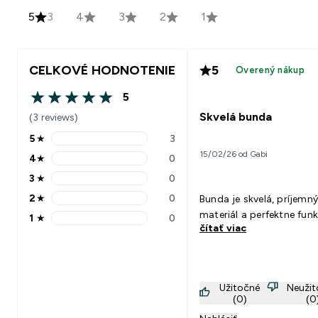
5
3
4
3
2
1
CELKOVÉ HODNOTENIE
5
Overený nákup
5
5 out of 5 stars
Skvelá bunda
(3 reviews)
5
★
3
5 stars rating 3 reviews
15/02/26 od Gabi
4
★
0
4 stars rating 0 reviews
3
★
0
3 stars rating 0 reviews
2
★
0
Bunda je skvelá, príjemný
2 stars rating 0 reviews
materiál a perfektne fun
1
★
0
1 stars rating 0 reviews
čítať viac
Užitočné
Neuži
(0)
(0