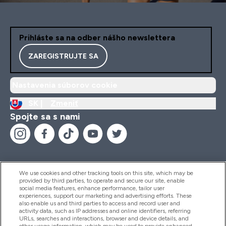
Prihláste sa na odber nášho newslettera
ZAREGISTRUJTE SA
Nastavenia súborov cookie
SK |
Zmeniť
Spojte sa s nami
We use cookies and other tracking tools on this site, which may be
provided by third parties, to operate and secure our site, enable
Pomoc & Informácie
social media features, enhance performance, tailor user
experiences, support our marketing and advertising efforts. These
also enable us and third parties to access and record user and
activity data, such as IP addresses and online identifiers, referring
Produkty
URLs, searches and interactions, browser and device details, and