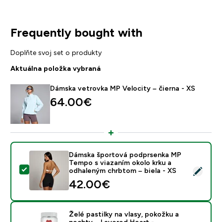
Frequently bought with
Doplňte svoj set o produkty
Aktuálna položka vybraná
Dámska vetrovka MP Velocity – čierna - XS
64.00€‎
Dámska športová podprsenka MP
Tempo s viazaním okolo krku a
Vybrať tento produkt - Dámska športová podprsenka M
odhaleným chrbtom – biela - XS
42.00€‎
Želé pastilky na vlasy, pokožku a
nechty – Layered Heart -