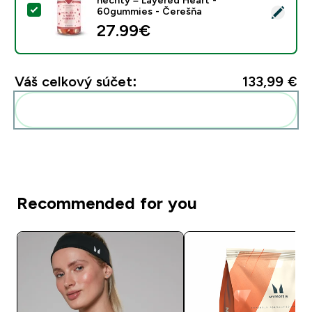
Vybrať tento produkt - Želé pastilky na vlasy, pokož
60gummies - Čerešňa
27.99€‎
Váš celkový súčet:
133,99 €‎
Pridať tieto produkty do svojej rutiny
Recommended for you