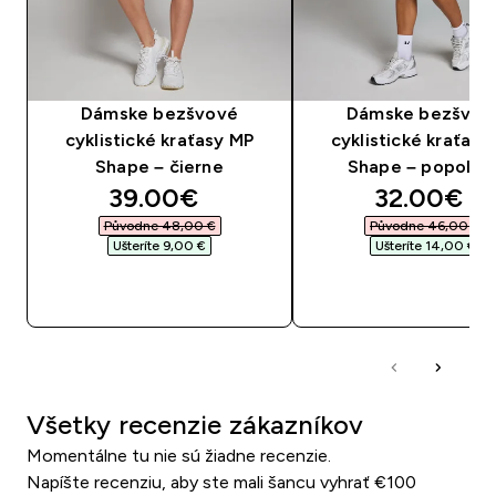
Dámske bezšvové
Dámske bezšvov
cyklistické kraťasy MP
cyklistické kraťasy
Shape – čierne
Shape – popolav
discounted price
discounte
39.00€‎
32.00€‎
Původne 48,00 €‎
Původne 46,00 €‎
Ušteríte 9,00 €‎
Ušteríte 14,00 €‎
RÝCHLY NÁKUP
RÝCHLY NÁKU
Všetky recenzie zákazníkov
Momentálne tu nie sú žiadne recenzie.
Napíšte recenziu, aby ste mali šancu vyhrať €100