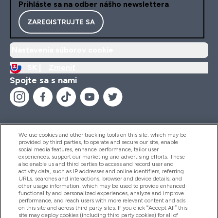
Prihláste sa na odber nášho newslettera
ZAREGISTRUJTE SA
Nastavenia súborov cookie
SK |
Zmeniť
Spojte sa s nami
We use cookies and other tracking tools on this site, which may be
provided by third parties, to operate and secure our site, enable
Pomoc & Informácie
social media features, enhance performance, tailor user
experiences, support our marketing and advertising efforts. These
also enable us and third parties to access and record user and
activity data, such as IP addresses and online identifiers, referring
Produkty
URLs, searches and interactions, browser and device details, and
other usage information, which may be used to provide enhanced
functionality and personalized experiences, analyze and improve
performance, and reach users with more relevant content and ads
on this site and across third party sites. If you click “Accept All” this
Informácie O Spoločnosti
site may deploy cookies (including third party cookies) for all of