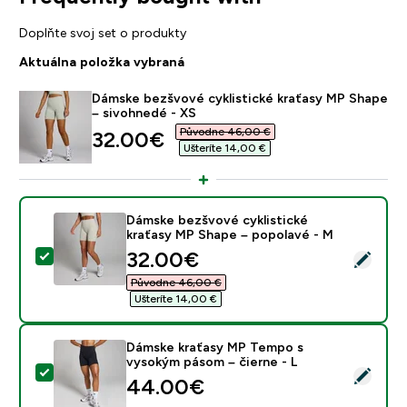
Doplňte svoj set o produkty
Aktuálna položka vybraná
Dámske bezšvové cyklistické kraťasy MP Shape
– sivohnedé - XS
Původne 46,00 €‎
discounted price
32.00€‎
Ušteríte 14,00 €‎
Dámske bezšvové cyklistické
kraťasy MP Shape – popolavé - M
discounted price
32.00€‎
Vybrať tento produkt - Dámske bezšvové cyklistické 
Původne 46,00 €‎
Ušteríte 14,00 €‎
Dámske kraťasy MP Tempo s
vysokým pásom – čierne - L
Vybrať tento produkt - Dámske kraťasy MP Tempo s v
44.00€‎