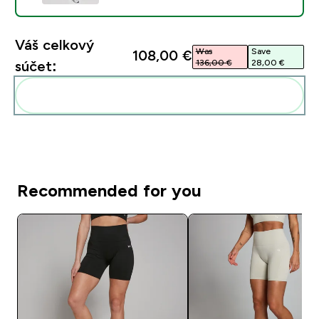
Váš celkový
Was
Save
108,00 €‎
136,00 €‎
28,00 €‎
súčet:
Pridať tieto produkty do svojej rutiny
Recommended for you