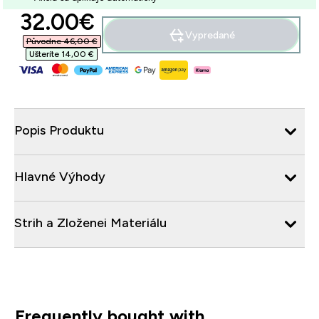
discounted price
32.00€‎
Vypredané
Původne 46,00 €‎
Ušteríte 14,00 €‎
Popis Produktu
Hlavné Výhody
Strih a Zloženei Materiálu
Frequently bought with