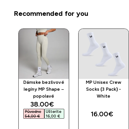
Recommended for you
vé
Dámske bezšvové
MP Unisex Crew
ne
legíny MP Shape –
Socks (3 Pack) -
popolavé
White
discounted price
38.00€‎
Původne
Ušteríte
16.00€‎
54,00 €‎
16,00 €‎
RÝCHLY
RÝCHLY