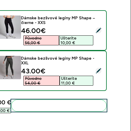
Dámske bezšvové legíny MP Shape –
čierne - XXS
discounted price
46.00€‎
ybrať tento produkt - Dámske bezšvové legíny MP Shape – čie
Původne
Ušteríte
56,00 €‎
10,00 €‎
Dámske bezšvové legíny MP Shape -
XXL
discounted price
43.00€‎
ybrať tento produkt - Dámske bezšvové legíny MP Shape - XX
Původne
Ušteríte
54,00 €‎
11,00 €‎
00 €‎
Pridať tieto produkty do svojej rutiny
00 €‎