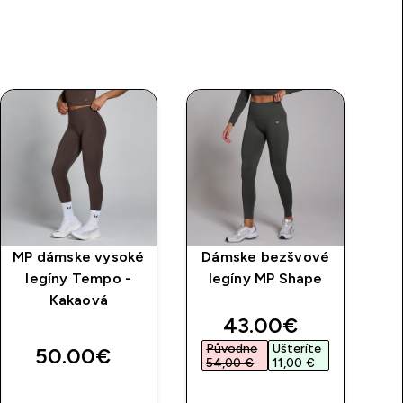
MP dámske vysoké
Dámske bezšvové
M
legíny Tempo -
legíny MP Shape
Ac
Kakaová
discounted price
43.00€‎
Původne
Ušteríte
P
50.00€‎
54,00 €‎
11,00 €‎
3
RÝCHLY
RÝCHLY