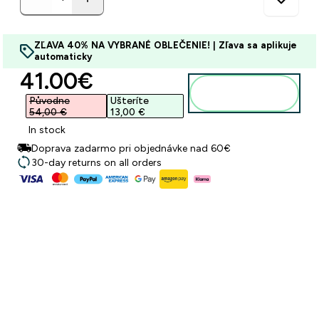
ZĽAVA 40% NA VYBRANÉ OBLEČENIE! | Zľava sa aplikuje
automaticky
discounted price
41.00€‎
Pridať do
košíka
Původne
Ušteríte
54,00 €‎
13,00 €‎
In stock
Doprava zadarmo pri objednávke nad 60€
30-day returns on all orders