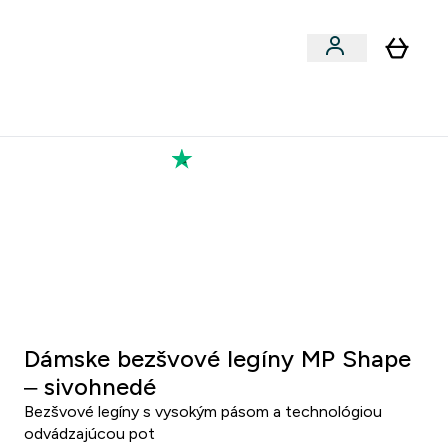
Výkon
 a snacky submenu
er Vegán submenu
Enter Výkon submenu
⌄
a každého nového priateľa
Kolekcia Tatiany
0 6
:
3 7
inut
Sekund
Dámske bezšvové legíny MP Shape
– sivohnedé
Bezšvové legíny s vysokým pásom a technológiou
odvádzajúcou pot