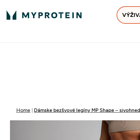
VÝŽIV
Bests
Doručenie Zadarmo Od €65
Najlepšia 
40% ZĽA
EXTRA 10% Z
EXTRA 5%
+ DARČE
Home
Dámske bezšvové legíny MP Shape – sivohne