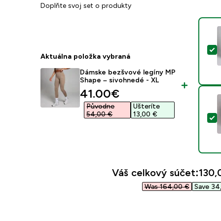
Doplňte svoj set o produkty
V
Aktuálna položka vybraná
Dámske bezšvové legíny MP
Shape – sivohnedé - XL
discounted price
41.00€‎
Původne
Ušteríte
54,00 €‎
13,00 €‎
V
Váš celkový súčet:
130,
Was 164,00 €‎
Save 34,