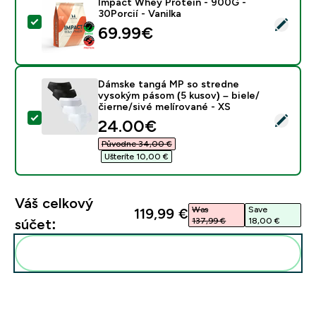
Impact Whey Proteín - 900G -
30Porcií - Vanilka
Vybrať tento produkt - Impact Whey Proteín - 900G - 
69.99€‎
Dámske tangá MP so stredne
vysokým pásom (5 kusov) – biele/
čierne/sivé melírované - XS
Vybrať tento produkt - Dámske tangá MP so stredne vy
discounted price
24.00€‎
Původne 34,00 €‎
Ušteríte 10,00 €‎
Váš celkový
Was
Save
119,99 €‎
137,99 €‎
18,00 €‎
súčet:
Pridať tieto produkty do svojej rutiny