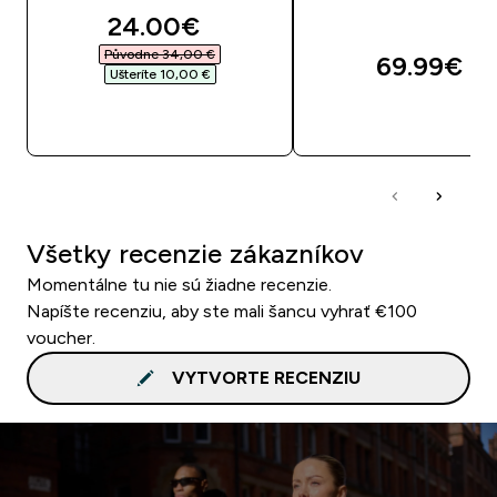
discounted price
24.00€‎
Původne 34,00 €‎
69.99€‎
Ušteríte 10,00 €‎
RÝCHLY NÁKUP
RÝCHLY NÁKU
Všetky recenzie zákazníkov
Momentálne tu nie sú žiadne recenzie.
Napíšte recenziu, aby ste mali šancu vyhrať €100
voucher.
VYTVORTE RECENZIU