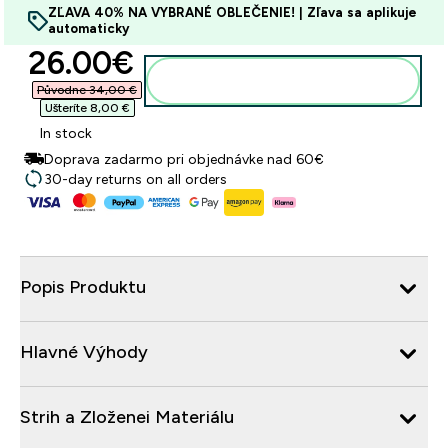
ZĽAVA 40% NA VYBRANÉ OBLEČENIE! | Zľava sa aplikuje
automaticky
discounted price
26.00€‎
Pridať do košíka
Původne 34,00 €‎
Ušteríte 8,00 €‎
In stock
Doprava zadarmo pri objednávke nad 60€
30-day returns on all orders
Popis Produktu
Hlavné Výhody
Strih a Zloženei Materiálu