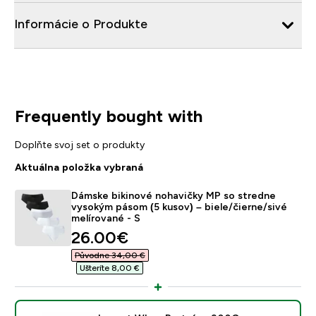
Informácie o Produkte
Frequently bought with
Doplňte svoj set o produkty
Aktuálna položka vybraná
Dámske bikinové nohavičky MP so stredne
vysokým pásom (5 kusov) – biele/čierne/sivé
melírované - S
discounted price
26.00€‎
Původne 34,00 €‎
Ušteríte 8,00 €‎