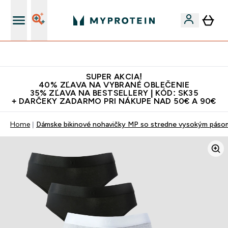
Doprava zadarmo na proteíny nad 45€ v aplikácii
SUPER AKCIA!
40% ZĽAVA NA VYBRANÉ OBLEČENIE
35% ZĽAVA NA BESTSELLERY | KÓD: SK35
+ DARČEKY ZADARMO PRI NÁKUPE NAD 50€ A 90€
Home
Dámske bikinové nohavičky MP so stredne vysokým pásom (