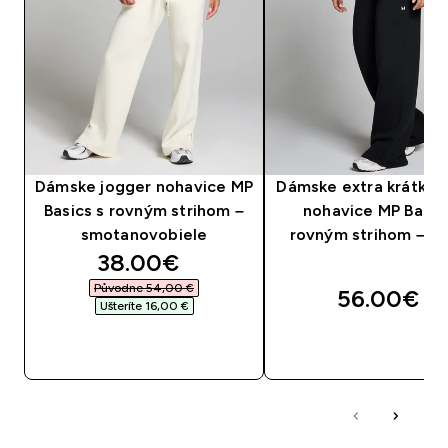
Dámske jogger nohavice MP
Dámske extra krátke 
Basics s rovným strihom –
nohavice MP Basic
smotanovobiele
rovným strihom – či
discounted price
38.00€‎
Původne 54,00 €‎
56.00€‎
Ušteríte 16,00 €‎
RÝCHLY NÁKUP
RÝCHLY NÁKU