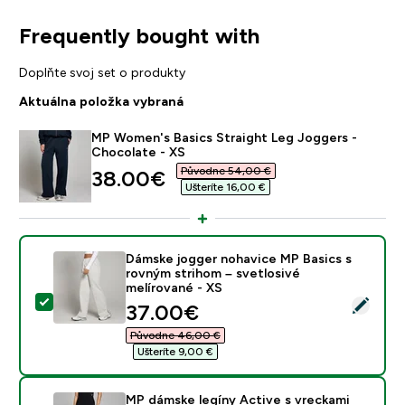
Frequently bought with
Doplňte svoj set o produkty
Aktuálna položka vybraná
MP Women's Basics Straight Leg Joggers -
Chocolate - XS
Původne 54,00 €‎
discounted price
38.00€‎
Ušteríte 16,00 €‎
Dámske jogger nohavice MP Basics s
rovným strihom – svetlosivé
melírované - XS
Vybrať tento produkt - Dámske jogger nohavice MP Bas
discounted price
37.00€‎
Původne 46,00 €‎
Ušteríte 9,00 €‎
MP dámske legíny Active s vreckami