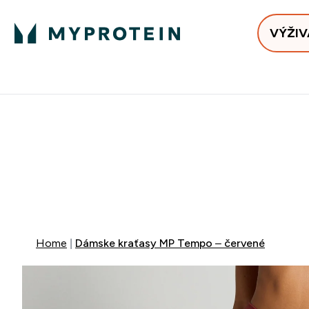
VÝŽIV
Bests
Doručenie Zadarmo Od €65
Najlepšia 
40% ZĽA
EXTRA 10% Z
EXTRA 5%
+ DARČE
Home
Dámske kraťasy MP Tempo – červené