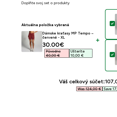
Doplňte svoj set o produkty
V
Aktuálna položka vybraná
Dámske kraťasy MP Tempo –
červené - XL
discounted price
30.00€‎
Původne
Ušteríte
V
40,00 €‎
10,00 €‎
Váš celkový súčet:
107,
Was 124,00 €‎
Save 17