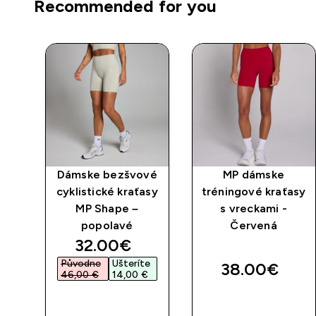
Recommended for you
 MP
Dámske bezšvové
MP dámske
e
cyklistické kraťasy
tréningové kraťasy
MP Shape –
s vreckami -
popolavé
Červená
discounted price
32.00€‎
Původne
Ušteríte
38.00€‎
46,00 €‎
14,00 €‎
RÝCHLY
RÝCHLY
NÁKUP
NÁKUP