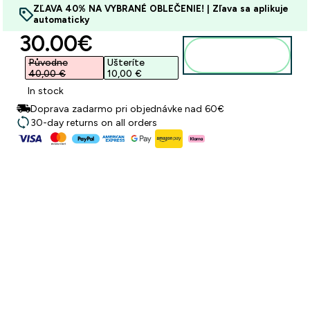
ZĽAVA 40% NA VYBRANÉ OBLEČENIE! | Zľava sa aplikuje
automaticky
discounted price
30.00€‎
Pridať do
košíka
Původne
Ušteríte
40,00 €‎
10,00 €‎
In stock
Doprava zadarmo pri objednávke nad 60€
30-day returns on all orders