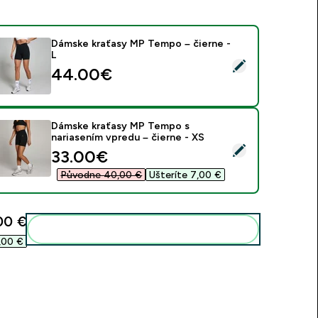
Dámske kraťasy MP Tempo – čierne -
L
ybrať tento produkt - Dámske kraťasy MP Tempo – čierne - L
44.00€‎
Dámske kraťasy MP Tempo s
nariasením vpredu – čierne - XS
ybrať tento produkt - Dámske kraťasy MP Tempo s nariasením 
discounted price
33.00€‎
Původne 40,00 €‎
Ušteríte 7,00 €‎
00 €‎
Pridať tieto produkty do svojej rutiny
,00 €‎