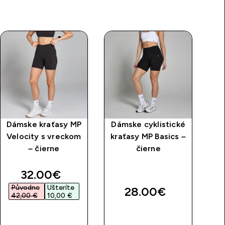
Dámske kraťasy MP
Dámske cyklistické
D
Velocity s vreckom
kraťasy MP Basics –
cy
– čierne
čierne
M
discounted price
32.00€‎
Původne
Ušteríte
P
28.00€‎
42,00 €‎
10,00 €‎
4
RÝCHLY
RÝCHLY
NÁKUP
NÁKUP