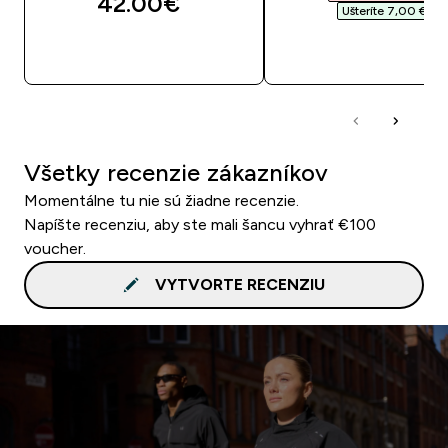
42.00€‎
Ušteríte 7,00 €‎
RÝCHLY NÁKUP
RÝCHLY NÁKU
Všetky recenzie zákazníkov
Momentálne tu nie sú žiadne recenzie.
Napíšte recenziu, aby ste mali šancu vyhrať €100
voucher.
VYTVORTE RECENZIU