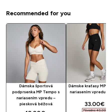
Recommended for you
Dámska športová
Dámske kraťasy MP T
podprsenka MP Tempo s
nariasením vpredu – 
nariasením vpredu –
discounte
33.00€‎
piesková béžová
Původne 40,00 €‎