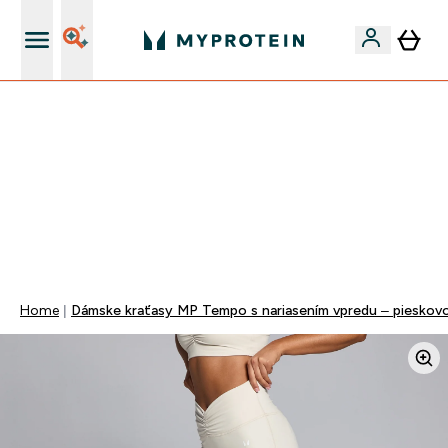
Najlepšia Kvalita
VYUŽI NAŠU AKCIU!
ZĽAVA 40% NA VYBRNANÉ OBLEČENIE
DOPRAVA ZADARMO PRI NÁKUPE NAD 40€
+ ZADARMO ARAŠIDOVÉ MASLO OD 105€
0 0
:
0 1
:
0 1
:
4 6
Days
Hodin
Minut
Sekund
Home
Dámske kraťasy MP Tempo s nariasením vpredu – pieskov