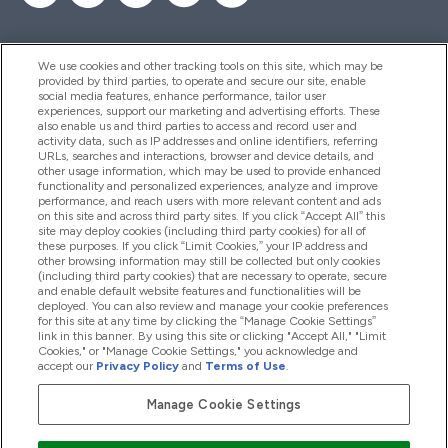
We use cookies and other tracking tools on this site, which may be
provided by third parties, to operate and secure our site, enable
Pomoc & Informácie
social media features, enhance performance, tailor user
experiences, support our marketing and advertising efforts. These
also enable us and third parties to access and record user and
activity data, such as IP addresses and online identifiers, referring
Produkty
URLs, searches and interactions, browser and device details, and
other usage information, which may be used to provide enhanced
functionality and personalized experiences, analyze and improve
performance, and reach users with more relevant content and ads
on this site and across third party sites. If you click “Accept All” this
Informácie O Spoločnosti
site may deploy cookies (including third party cookies) for all of
these purposes. If you click “Limit Cookies,” your IP address and
other browsing information may still be collected but only cookies
(including third party cookies) that are necessary to operate, secure
Vernosť & Odmeny
and enable default website features and functionalities will be
deployed. You can also review and manage your cookie preferences
for this site at any time by clicking the “Manage Cookie Settings”
link in this banner. By using this site or clicking "Accept All," "Limit
Cookies," or "Manage Cookie Settings," you acknowledge and
2026 The Hut.com Ltd
accept our
Privacy Policy
and
Terms of Use
.
Manage Cookie Settings