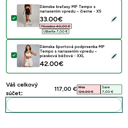
Dámske kraťasy MP Tempo s
nariasením vpredu – čierne - XS
discounted price
33.00€‎
Vybrať tento produkt - Dámske kraťasy MP Tempo s na
Původne 40,00 €‎
Ušteríte 7,00 €‎
Dámska športová podprsenka MP
Tempo s nariasením vpredu –
Vybrať tento produkt - Dámska športová podprsenka 
piesková béžová - XXL
42.00€‎
Váš celkový
Was
Save
117,00 €‎
124,00 €‎
7,00 €‎
súčet:
Pridať tieto produkty do svojej rutiny