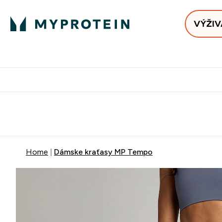
VÝŽIV
Bests
Doručenie Zadarmo Od €65
Najlepšia 
Home
Dámske kraťasy MP Tempo