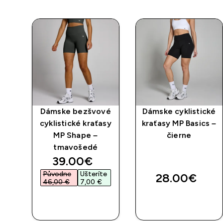
cké
Dámske bezšvové
Dámske cyklistické
r –
cyklistické kraťasy
kraťasy MP Basics –
MP Shape –
čierne
tmavošedé
d price
discounted price
39.00€‎
e
Původne
Ušteríte
28.00€‎
‎
46,00 €‎
7,00 €‎
RÝCHLY
RÝCHLY
NÁKUP
NÁKUP