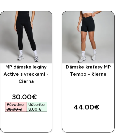
MP dámske legíny
Dámske kraťasy MP
D
Active s vreckami -
Tempo – čierne
cy
Čierna
M
discounted price
30.00€‎
Původne
Ušteríte
P
44.00€‎
38,00 €‎
8,00 €‎
4
RÝCHLY
RÝCHLY
NÁKUP
NÁKUP