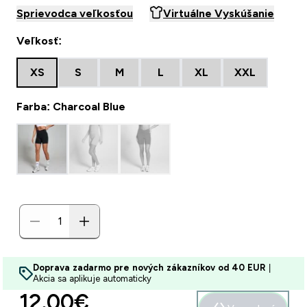
Sprievodca veľkosťou
Virtuálne Vyskúšanie
Veľkosť:
XS
S
M
L
XL
XXL
Farba: Charcoal Blue
Doprava zadarmo pre nových zákazníkov od 40 EUR
|
Akcia sa aplikuje automaticky
discounted price
12.00€‎