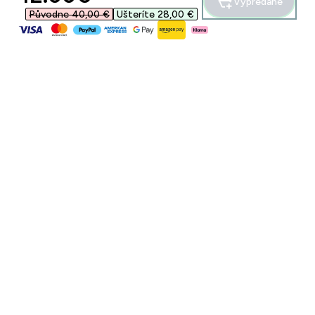
Vypredané
Původne 40,00 €‎
Ušteríte 28,00 €‎