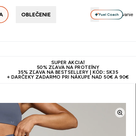
A
OBLEČENIE
Fuel Coach
ellery
Proteín
Vitamíny
Tyčinky a snacky
Vegán
Enter Proteín submenu
Enter Vitamíny submenu
Enter Tyčinky
Ent
⌄
⌄
⌄
⌄
Kvalita
Doprava zadarmo na proteíny nad 45€ v aplikácii
10€ z
SUPER AKCIA!
50% ZĽAVA NA PROTEÍNY
35% ZĽAVA NA BESTSELLERY | KÓD: SK35
+ DARČEKY ZADARMO PRI NÁKUPE NAD 50€ A 90€