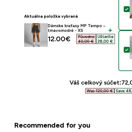
V
Aktuálna položka vybraná
Dámske kraťasy MP Tempo –
tmavomodré - XS
Původne
Ušteríte
discounted price
12.00€‎
40,00 €‎
28,00 €‎
V
Váš celkový súčet:
72,
Was 120,00 €‎
Save 48,
Recommended for you