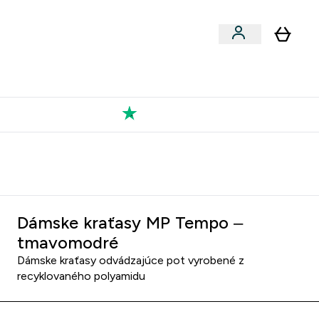
Výkon
 a snacky submenu
er Vegán submenu
Enter Výkon submenu
⌄
a každého nového priateľa
Kolekcia Tatiany
Dámske kraťasy MP Tempo –
tmavomodré
Dámske kraťasy odvádzajúce pot vyrobené z
recyklovaného polyamidu