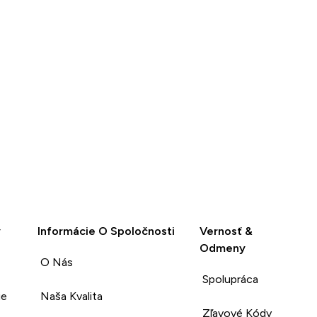
y
Informácie O Spoločnosti
Vernosť &
Odmeny
O Nás
Spolupráca
ie
Naša Kvalita
Zľavové Kódy