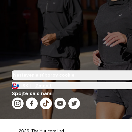
Nastavenia súborov cookie
SK |
Zmeniť
Spojte sa s nami
2026 The Hut.com Ltd