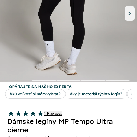
1 customer reviews
1 Reviews
5 out of 5 stars
Dámske legíny MP Tempo Ultra –
čierne