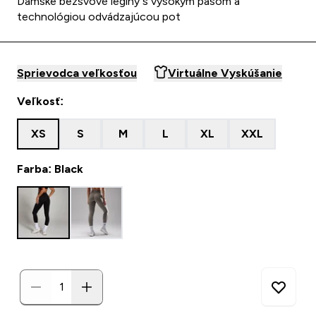
Dámske bezšvové legíny s vysokým pásom a
technológiou odvádzajúcou pot
Sprievodca veľkosťou
Virtuálne Vyskúšanie
Veľkosť:
XS
S
M
L
XL
XXL
Farba: Black