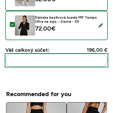
Dámska bezšvová bunda MP Tempo
Ultra na zips – čierna - XS
Vybrať tento produkt - Dámska bezšvová bunda MP Tem
72.00€‎
Váš celkový súčet:
196,00 €‎
Pridať tieto produkty do svojej rutiny
Recommended for you