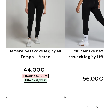
Dámske bezšvové legíny MP
MP dámske bezšv
Tempo – čierne
scrunch legíny Lift - 
discounted price
44.00€‎
Původne 52,00 €‎
56.00€‎
Ušteríte 8,00 €‎
RÝCHLY NÁKUP
RÝCHLY NÁKU