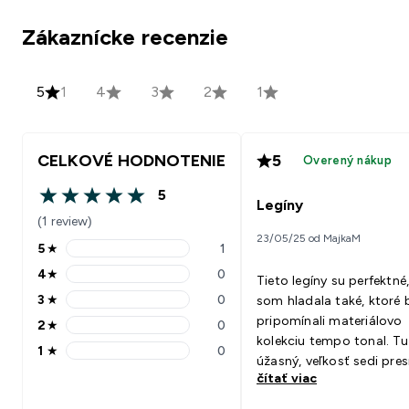
Zákaznícke recenzie
5
1
4
3
2
1
CELKOVÉ HODNOTENIE
5
Overený nákup
5
5 out of 5 stars
Legíny
(1 review)
23/05/25 od MajkaM
5
★
1
5 stars rating 1 reviews
4
★
0
Tieto legíny su perfektné
4 stars rating 0 reviews
3
★
0
som hladala také, ktoré 
3 stars rating 0 reviews
pripomínali materiálovo
2
★
0
2 stars rating 0 reviews
kolekciu tempo tonal. Tu
1
★
0
1 stars rating 0 reviews
úžasný, veľkosť sedi pre
čítať viac
šev na zadku krásne tvar
nie je zarezaný až v žalú