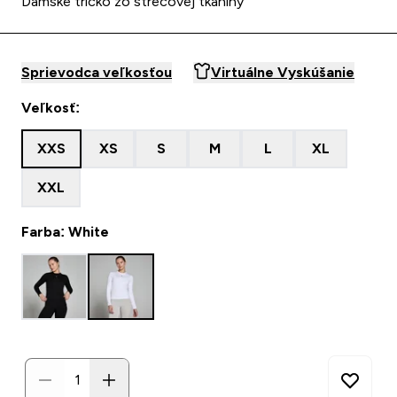
Dámske tričko zo strečovej tkaniny
Sprievodca veľkosťou
Virtuálne Vyskúšanie
Veľkosť:
XXS
XS
S
M
L
XL
XXL
Farba: White