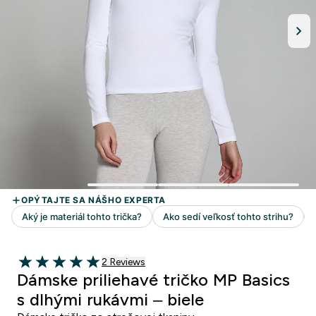
2 customer reviews
2 Reviews
5 out of 5 stars
Dámske priliehavé tričko MP Basics
s dlhými rukávmi – biele