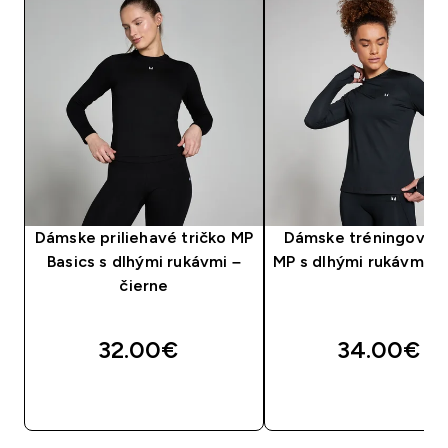
Dámske priliehavé tričko MP
Dámske tréningové t
Basics s dlhými rukávmi –
MP s dlhými rukávmi – 
čierne
32.00€‎
34.00€‎
RÝCHLY NÁKUP
RÝCHLY NÁKU