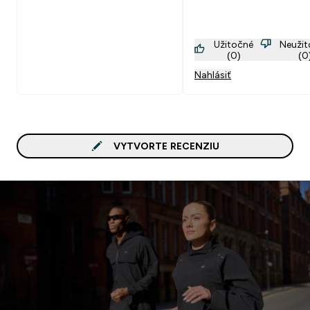
Užitočné
Neuži
(0)
(0
Nahlásiť
VYTVORTE RECENZIU