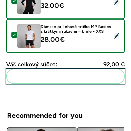
Vybrať tento produkt - Dámske priliehavé tričko MP Bas
32.00€‎
Dámske priliehavé tričko MP Basics
s krátkymi rukávmi – biele - XXS
Vybrať tento produkt - Dámske priliehavé tričko MP Bas
28.00€‎
Váš celkový súčet:
92,00 €‎
Pridať tieto produkty do svojej rutiny
Recommended for you