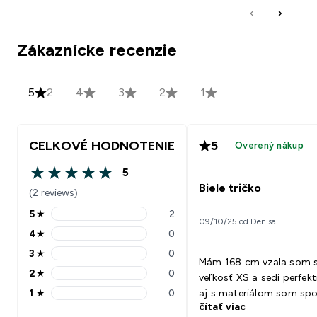
Zákaznícke recenzie
5
2
4
3
2
1
CELKOVÉ HODNOTENIE
5
Overený nákup
5
5 out of 5 stars
Biele tričko
(2 reviews)
5
★
2
5 stars rating 2 reviews
09/10/25 od Denisa
4
★
0
4 stars rating 0 reviews
3
★
0
3 stars rating 0 reviews
Mám 168 cm vzala som s
2
★
0
veľkosť XS a sedi perfekt
2 stars rating 0 reviews
1
★
0
aj s materiálom som sp
1 stars rating 0 reviews
čítať viac