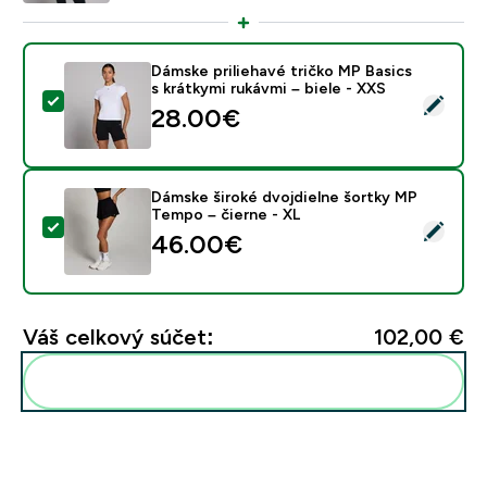
Dámske priliehavé tričko MP Basics
s krátkymi rukávmi – biele - XXS
Vybrať tento produkt - Dámske priliehavé tričko MP Bas
28.00€‎
Dámske široké dvojdielne šortky MP
Tempo – čierne - XL
Vybrať tento produkt - Dámske široké dvojdielne šort
46.00€‎
Váš celkový súčet:
102,00 €‎
Pridať tieto produkty do svojej rutiny