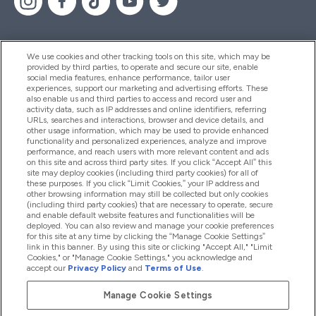
We use cookies and other tracking tools on this site, which may be
provided by third parties, to operate and secure our site, enable
Pomoc & Informácie
social media features, enhance performance, tailor user
experiences, support our marketing and advertising efforts. These
also enable us and third parties to access and record user and
activity data, such as IP addresses and online identifiers, referring
Produkty
URLs, searches and interactions, browser and device details, and
other usage information, which may be used to provide enhanced
functionality and personalized experiences, analyze and improve
performance, and reach users with more relevant content and ads
on this site and across third party sites. If you click “Accept All” this
Informácie O Spoločnosti
site may deploy cookies (including third party cookies) for all of
these purposes. If you click “Limit Cookies,” your IP address and
other browsing information may still be collected but only cookies
(including third party cookies) that are necessary to operate, secure
Vernosť & Odmeny
and enable default website features and functionalities will be
deployed. You can also review and manage your cookie preferences
for this site at any time by clicking the “Manage Cookie Settings”
link in this banner. By using this site or clicking "Accept All," "Limit
Cookies," or "Manage Cookie Settings," you acknowledge and
2026 The Hut.com Ltd
accept our
Privacy Policy
and
Terms of Use
.
Manage Cookie Settings