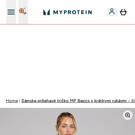
Najlepšia Kvalita
VÍKENDOVÁ AKCIE!
40% ZĽAVA NA VYBRANÉ OBLEČENIE
EXTRA 10% ZĽAVA PRI NÁKUPE 3KS OBLEČENIE
DOPRAVA ZADARMO OD 25€
+ DARČEKY OD 50€ A 90€ ZADARMO
0 0
:
0 6
:
4 8
:
3 3
Days
Hodin
Minut
Sekund
Home
Dámske priliehavé tričko MP Basics s krátkymi rukávmi – č