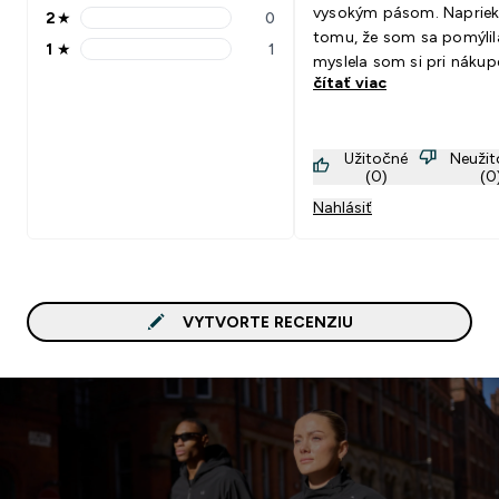
vysokým pásom. Naprie
2
★
0
2 stars rating 0 reviews
tomu, že som sa pomýlil
1
★
1
1 stars rating 1 reviews
myslela som si pri nákup
čítať viac
je funkčné, tak nie som 
vôbec sklamaná.
Užitočné
Neuži
(0)
(0
Nahlásiť
VYTVORTE RECENZIU