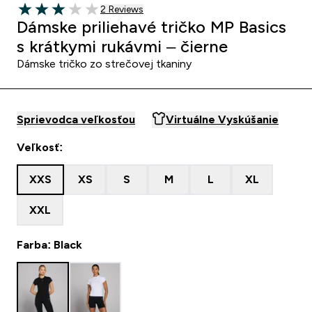
2 customer reviews
2 Reviews
3 out of 5 stars
Dámske priliehavé tričko MP Basics
s krátkymi rukávmi – čierne
Dámske tričko zo strečovej tkaniny
Sprievodca veľkosťou
Virtuálne Vyskúšanie
Veľkosť:
XXS
XS
S
M
L
XL
XXL
Farba: Black