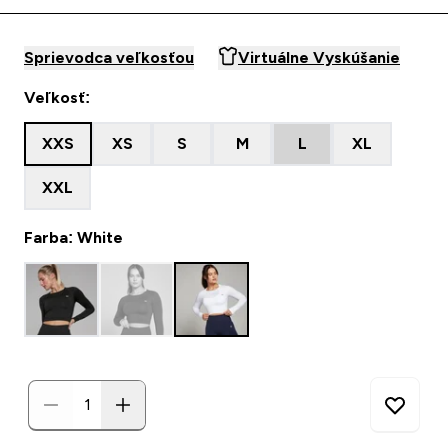
Sprievodca veľkosťou
Virtuálne Vyskúšanie
Veľkosť:
XXS
XS
S
M
L
XL
XXL
Farba: White