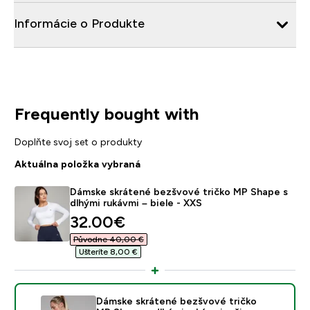
Informácie o Produkte
Frequently bought with
Doplňte svoj set o produkty
Aktuálna položka vybraná
Dámske skrátené bezšvové tričko MP Shape s
dlhými rukávmi – biele - XXS
discounted price
32.00€‎
Původne 40,00 €‎
Ušteríte 8,00 €‎
Dámske skrátené bezšvové tričko