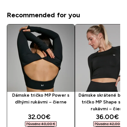
Recommended for you
Dámske tričko MP Power s
Dámske skrátené bez
dlhými rukávmi – čierne
tričko MP Shape s d
rukávmi – čierne
discounted price
discounte
32.00€‎
36.00€‎
Původne 40,00 €‎
Původne 42,00 €‎