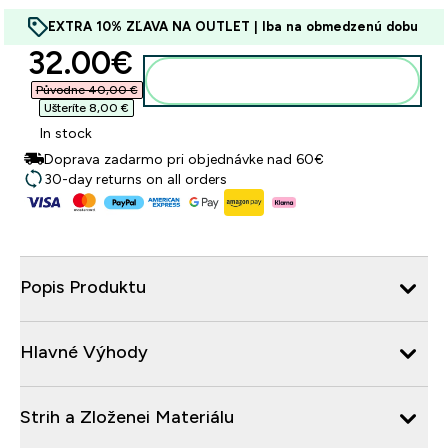
EXTRA 10% ZĽAVA NA OUTLET | Iba na obmedzenú dobu
discounted price
32.00€‎
Pridať do košíka
Původne 40,00 €‎
Ušteríte 8,00 €‎
In stock
Doprava zadarmo pri objednávke nad 60€
30-day returns on all orders
Popis Produktu
Hlavné Výhody
Strih a Zloženei Materiálu