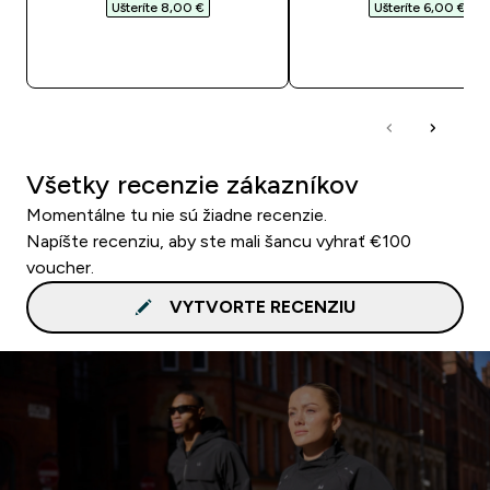
Ušteríte 8,00 €‎
Ušteríte 6,00 €‎
RÝCHLY NÁKUP
RÝCHLY NÁKU
Všetky recenzie zákazníkov
Momentálne tu nie sú žiadne recenzie.
Napíšte recenziu, aby ste mali šancu vyhrať €100
voucher.
VYTVORTE RECENZIU