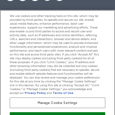
We use cookies and other tracking tools on this site, which may be
provided by third parties, to operate and secure our site, enable
Pomoc & Informácie
social media features, enhance performance, tailor user
experiences, support our marketing and advertising efforts. These
also enable us and third parties to access and record user and
activity data, such as IP addresses and online identifiers, referring
Produkty
URLs, searches and interactions, browser and device details, and
other usage information, which may be used to provide enhanced
functionality and personalized experiences, analyze and improve
performance, and reach users with more relevant content and ads
on this site and across third party sites. If you click “Accept All” this
Informácie O Spoločnosti
site may deploy cookies (including third party cookies) for all of
these purposes. If you click “Limit Cookies,” your IP address and
other browsing information may still be collected but only cookies
(including third party cookies) that are necessary to operate, secure
Vernosť & Odmeny
and enable default website features and functionalities will be
deployed. You can also review and manage your cookie preferences
for this site at any time by clicking the “Manage Cookie Settings”
link in this banner. By using this site or clicking "Accept All," "Limit
Cookies," or "Manage Cookie Settings," you acknowledge and
2026 The Hut.com Ltd
accept our
Privacy Policy
and
Terms of Use
.
Manage Cookie Settings