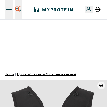
Najlepšia Kvalita
VYUŽI NAŠU AKCIU!
ZĽAVA 40% NA VYBRNANÉ OBLEČENIE
DOPRAVA ZADARMO PRI NÁKUPE NAD 40€
+ ZADARMO ARAŠIDOVÉ MASLO OD 105€
0 0
:
0 1
:
4 7
:
4 0
Days
Hodin
Minut
Sekund
Home
Hydratačná vesta MP – tmavočervená