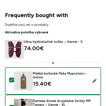
Frequently bought with
Doplňte svoj set o produkty
Aktuálna položka vybraná
Ultra hydtratačné tričko – čierne - S
74.00€‎
Mäkká bežecká fľaša Myprotein –
čierna
Vybrať tento produkt - Mäkká bežecká fľaša Myprotein
15.40€‎
Dámske široké dvojdielne šortky MP
Tempo – čierne - XL