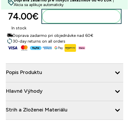
Doprava zadarmo pre nových zákazníkov od 40 EUR
|
Akcia sa aplikuje automaticky
74.00€‎
Pridať do košíka
In stock
Doprava zadarmo pri objednávke nad 60€
30-day returns on all orders
Popis Produktu
Hlavné Výhody
Strih a Zloženei Materiálu