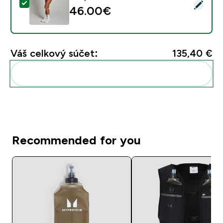
Vybrať tento produkt - Dámske široké dvojdielne šort
46.00€‎
Váš celkový súčet:
135,40 €‎
Pridať tieto produkty do svojej rutiny
Recommended for you