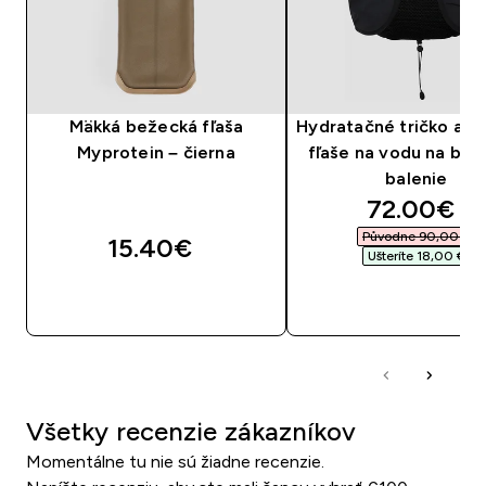
Mäkká bežecká fľaša
Hydratačné tričko a 2
Myprotein – čierna
fľaše na vodu na beh
balenie
discounte
72.00€‎
Původne 90,00 €‎
15.40€‎
Ušteríte 18,00 €‎
RÝCHLY NÁKUP
RÝCHLY NÁKU
Všetky recenzie zákazníkov
Momentálne tu nie sú žiadne recenzie.