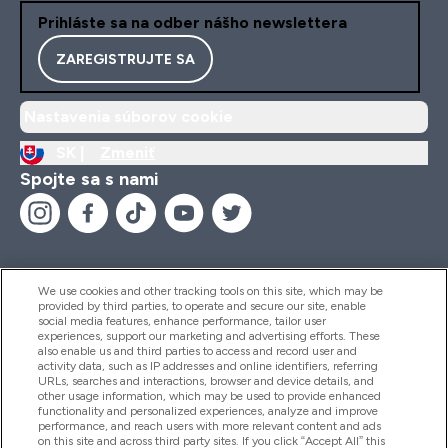
Prihláste sa na odber nášho newslettera
ZAREGISTRUJTE SA
Nastavenia súborov cookie
SK |
Zmeniť
Spojte sa s nami
We use cookies and other tracking tools on this site, which may be
provided by third parties, to operate and secure our site, enable
Pomoc & Informácie
social media features, enhance performance, tailor user
experiences, support our marketing and advertising efforts. These
also enable us and third parties to access and record user and
activity data, such as IP addresses and online identifiers, referring
Produkty
URLs, searches and interactions, browser and device details, and
other usage information, which may be used to provide enhanced
functionality and personalized experiences, analyze and improve
performance, and reach users with more relevant content and ads
on this site and across third party sites. If you click “Accept All” this
Informácie O Spoločnosti