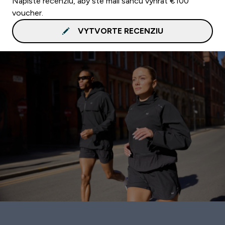
Napíšte recenziu, aby ste mali šancu vyhrať €100
voucher.
VYTVORTE RECENZIU