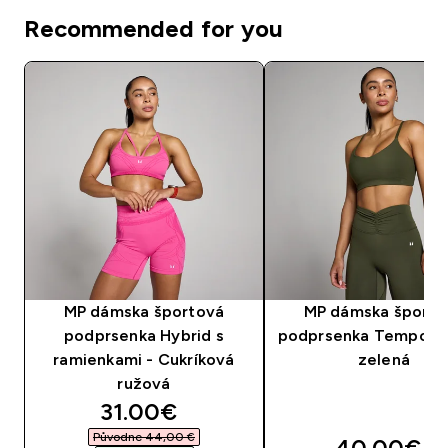
Recommended for you
MP dámska športová
MP dámska športo
podprsenka Hybrid s
podprsenka Tempo - 
ramienkami - Cukríková
zelená
ružová
discounted price
31.00€‎
Původne 44,00 €‎
40.00€‎