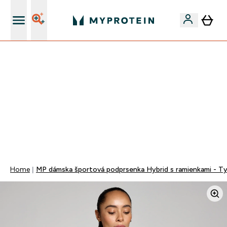
Najlepšia Kvalita
VÍKENDOVÁ AKCIE!
40% ZĽAVA NA VYBRANÉ OBLEČENIE
EXTRA 10% ZĽAVA PRI NÁKUPE 3KS OBLEČENIE
EXTRA 5% ZĽAVA PRI NÁKUPE NAD 80€
+ DARČEKY OD 50€ A 90€ ZADARMO
0 0
:
0 2
:
0 4
:
5 7
Days
Hodin
Minut
Sekund
Home
MP dámska športová podprsenka Hybrid s ramienkami - T