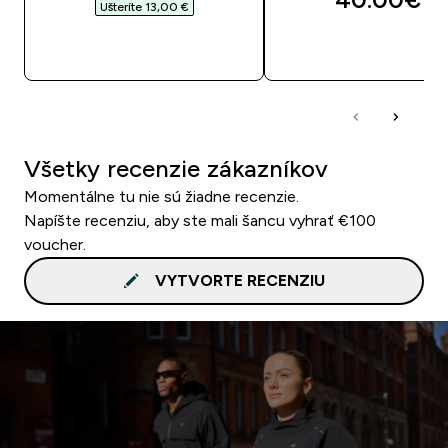
Ušteríte 13,00 €‎
RÝCHLY NÁKUP
RÝCHLY NÁKU
Všetky recenzie zákazníkov
Momentálne tu nie sú žiadne recenzie.
Napíšte recenziu, aby ste mali šancu vyhrať €100
voucher.
VYTVORTE RECENZIU