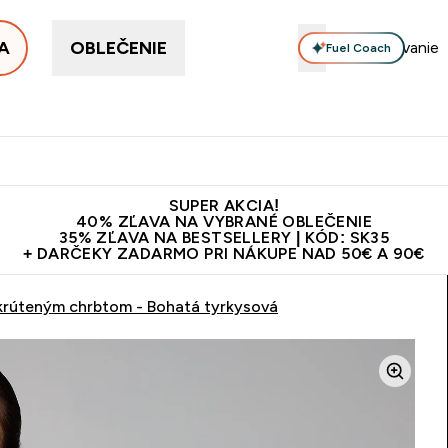
A
OBLEČENIE
Fuel Coach
ellery
Proteín
Vitamíny
Tyčinky a snacky
Vegán
Enter Proteín submenu
Enter Vitamíny submenu
Enter Tyčinky
Ent
⌄
⌄
⌄
⌄
Kvalita
Doprava zadarmo na proteíny nad 45€ v aplikácii
10€ z
SUPER AKCIA!
40% ZĽAVA NA VYBRANÉ OBLEČENIE
35% ZĽAVA NA BESTSELLERY | KÓD: SK35
+ DARČEKY ZADARMO PRI NÁKUPE NAD 50€ A 90€
rúteným chrbtom - Bohatá tyrkysová