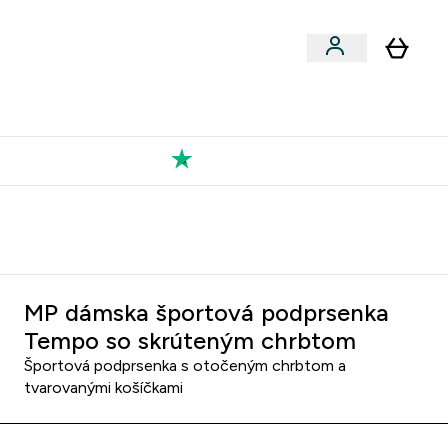
Výkon
 a snacky submenu
er Vegán submenu
Enter Výkon submenu
⌄
a každého nového priateľa
Kolekcia Tatiany
MP dámska športová podprsenka
Tempo so skrúteným chrbtom
Športová podprsenka s otočeným chrbtom a
tvarovanými košíčkami