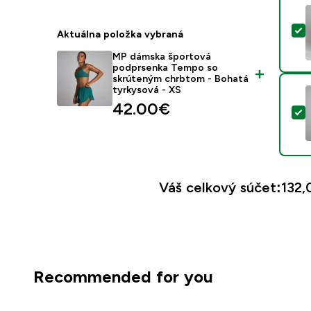
V
Aktuálna položka vybraná
MP dámska športová
podprsenka Tempo so
skrúteným chrbtom - Bohatá
tyrkysová - XS
42.00€‎
V
Váš celkový súčet:
132,
Recommended for you