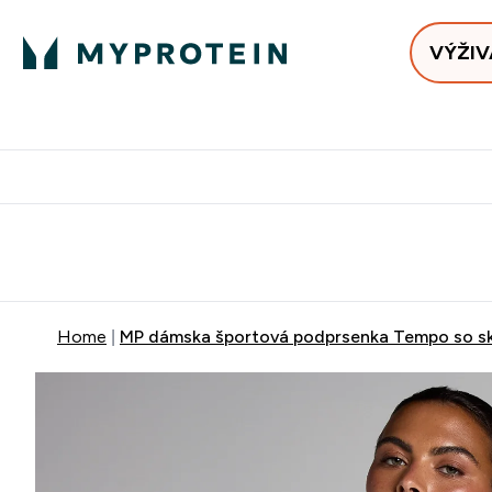
VÝŽIV
Bests
Doručenie Zadarmo Od €65
Najlepšia 
Home
MP dámska športová podprsenka Tempo so sk