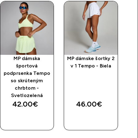
MP dámska
MP dámske šortky 2
športová
v 1 Tempo - Biela
d
podprsenka Tempo
MP
so skrúteným
chrbtom -
Svetlozelená
42.00€‎
46.00€‎
RÝCHLY
RÝCHLY
NÁKUP
NÁKUP