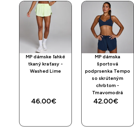
ko
MP dámske ľahké
MP dámska
tkaný kraťasy -
športová
tom
Washed Lime
podprsenka Tempo
ová
so skrúteným
chrbtom -
Tmavomodrá
46.00€‎
42.00€‎
RÝCHLY
RÝCHLY
NÁKUP
NÁKUP