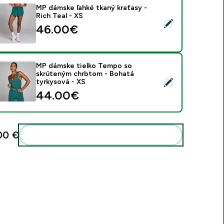
MP dámske ľahké tkaný kraťasy -
Rich Teal - XS
ybrať tento produkt - MP dámske ľahké tkaný kraťasy - Rich Te
46.00€‎
MP dámske tielko Tempo so
skrúteným chrbtom - Bohatá
ybrať tento produkt - MP dámske tielko Tempo so skrúteným 
tyrkysová - XS
44.00€‎
00 €‎
Pridať tieto produkty do svojej rutiny