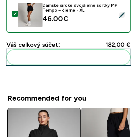
Dámske široké dvojdielne šortky MP
Tempo – čierne - XL
Vybrať tento produkt - Dámske široké dvojdielne šort
46.00€‎
Váš celkový súčet:
182,00 €‎
Pridať tieto produkty do svojej rutiny
Recommended for you