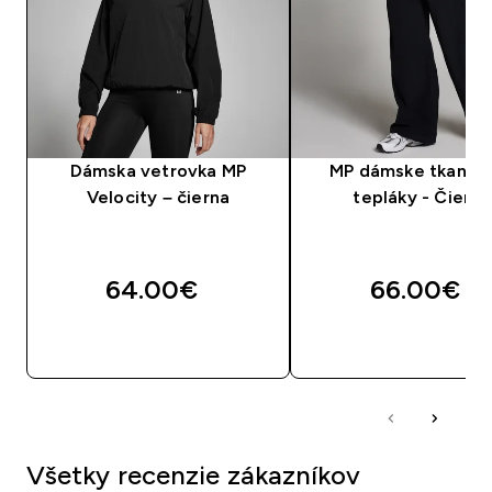
Dámska vetrovka MP
MP dámske tkanin
Velocity – čierna
tepláky - Čierna
64.00€‎
66.00€‎
RÝCHLY NÁKUP
RÝCHLY NÁKU
Všetky recenzie zákazníkov