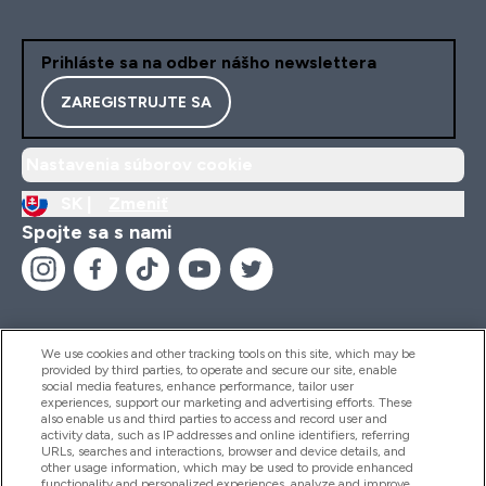
Prihláste sa na odber nášho newslettera
ZAREGISTRUJTE SA
Nastavenia súborov cookie
SK |
Zmeniť
Spojte sa s nami
We use cookies and other tracking tools on this site, which may be
provided by third parties, to operate and secure our site, enable
Pomoc & Informácie
social media features, enhance performance, tailor user
experiences, support our marketing and advertising efforts. These
also enable us and third parties to access and record user and
activity data, such as IP addresses and online identifiers, referring
Produkty
URLs, searches and interactions, browser and device details, and
other usage information, which may be used to provide enhanced
functionality and personalized experiences, analyze and improve