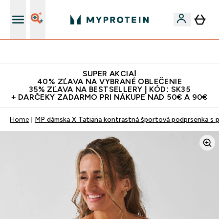
Najlepšia Kvalita
SUPER AKCIA!
40% ZĽAVA NA VYBRANÉ OBLEČENIE
35% ZĽAVA NA BESTSELLERY | KÓD: SK35
+ DARČEKY ZADARMO PRI NÁKUPE NAD 50€ A 90€
Home
MP dámska X Tatiana kontrastná športová podprsenka s 