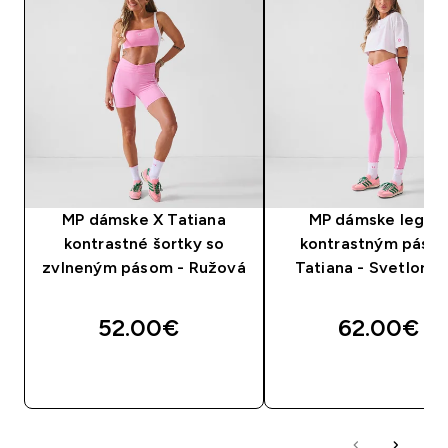
MP dámske X Tatiana
MP dámske legíny
kontrastné šortky so
kontrastným páso
zvlneným pásom - Ružová
Tatiana - Svetloru
52.00€‎
62.00€‎
RÝCHLY NÁKUP
RÝCHLY NÁKU