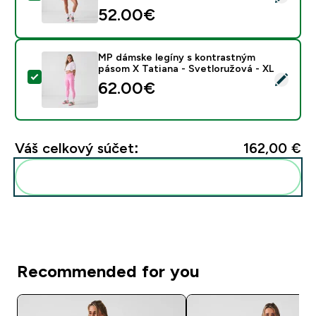
52.00€‎
MP dámske legíny s kontrastným
pásom X Tatiana - Svetloružová - XL
Vybrať tento produkt - MP dámske legíny s kontrastn
62.00€‎
Váš celkový súčet:
162,00 €‎
Pridať tieto produkty do svojej rutiny
Recommended for you