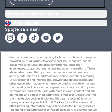
Nastavenia súborov cookie
SK |
Zmeniť
Spojte sa s nami
We use cookies and other tracking tools on this site, which may be
provided by third parties, to operate and secure our site, enable
Pomoc & Informácie
social media features, enhance performance, tailor user
experiences, support our marketing and advertising efforts. These
also enable us and third parties to access and record user and
activity data, such as IP addresses and online identifiers, referring
Produkty
URLs, searches and interactions, browser and device details, and
other usage information, which may be used to provide enhanced
functionality and personalized experiences, analyze and improve
performance, and reach users with more relevant content and ads
on this site and across third party sites. If you click “Accept All” this
Informácie O Spoločnosti
site may deploy cookies (including third party cookies) for all of
these purposes. If you click “Limit Cookies,” your IP address and
other browsing information may still be collected but only cookies
(including third party cookies) that are necessary to operate, secure