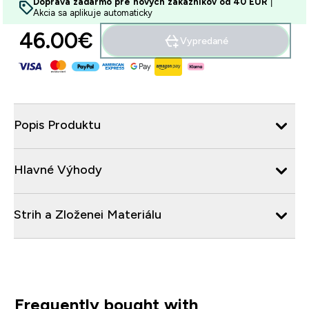
Doprava zadarmo pre nových zákazníkov od 40 EUR
|
Akcia sa aplikuje automaticky
46.00€‎
Vypredané
Popis Produktu
Hlavné Výhody
Strih a Zloženei Materiálu
Frequently bought with