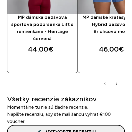
MP dámska bezšvová
MP dámske kraťasy 
športová podprsenka Lift s
Hybrid bezšvové 
remienkami - Heritage
Bridlicovo modr
červená
44.00€‎
46.00€‎
RÝCHLY NÁKUP
RÝCHLY NÁKU
Všetky recenzie zákazníkov
Momentálne tu nie sú žiadne recenzie.
Napíšte recenziu, aby ste mali šancu vyhrať €100
voucher.
VYTVORTE RECENZIU