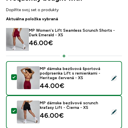
Doplňte svoj set o produkty
Aktuálna položka vybraná
MP Women's Lift Seamless Scrunch Shorts -
Dark Emerald - XS
46.00€‎
MP dámska bezšvová športová
podprsenka Lift s remienkami -
Vybrať tento produkt - MP dámska bezšvová športová 
Heritage červená - XS
44.00€‎
MP dámske bezšvové scrunch
kraťasy Lift - Čierna - XS
Vybrať tento produkt - MP dámske bezšvové scrunch kr
46.00€‎