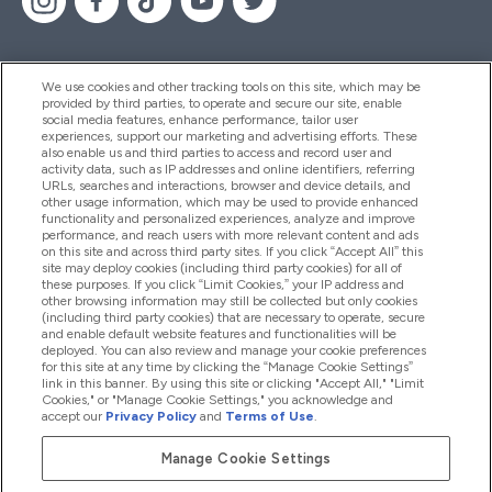
We use cookies and other tracking tools on this site, which may be
provided by third parties, to operate and secure our site, enable
Pomoc & Informácie
social media features, enhance performance, tailor user
experiences, support our marketing and advertising efforts. These
also enable us and third parties to access and record user and
activity data, such as IP addresses and online identifiers, referring
Produkty
URLs, searches and interactions, browser and device details, and
other usage information, which may be used to provide enhanced
functionality and personalized experiences, analyze and improve
performance, and reach users with more relevant content and ads
on this site and across third party sites. If you click “Accept All” this
Informácie O Spoločnosti
site may deploy cookies (including third party cookies) for all of
these purposes. If you click “Limit Cookies,” your IP address and
other browsing information may still be collected but only cookies
(including third party cookies) that are necessary to operate, secure
Vernosť & Odmeny
and enable default website features and functionalities will be
deployed. You can also review and manage your cookie preferences
for this site at any time by clicking the “Manage Cookie Settings”
link in this banner. By using this site or clicking "Accept All," "Limit
Cookies," or "Manage Cookie Settings," you acknowledge and
2026 The Hut.com Ltd
accept our
Privacy Policy
and
Terms of Use
.
Manage Cookie Settings