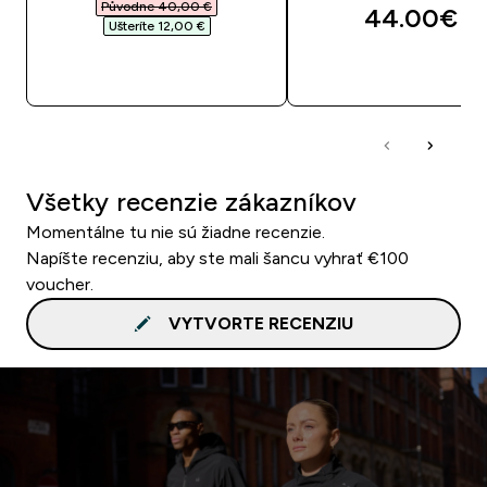
Původne 40,00 €‎
44.00€‎
Ušteríte 12,00 €‎
RÝCHLY NÁKUP
RÝCHLY NÁKU
Všetky recenzie zákazníkov
Momentálne tu nie sú žiadne recenzie.
Napíšte recenziu, aby ste mali šancu vyhrať €100
voucher.
VYTVORTE RECENZIU