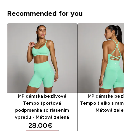
Recommended for you
MP dámska bezšvová
MP dámske bezšv
Tempo športová
Tempo tielko s ramien
podprsenka so riasením
Mätová zelená
vpredu - Mätová zelená
discounted price
28.00€‎