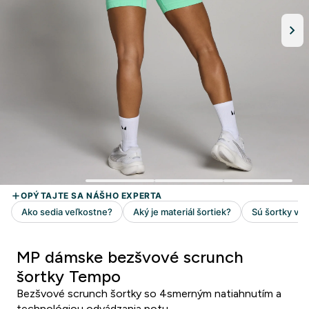
MP dámske bezšvové scrunch
šortky Tempo
Bezšvové scrunch šortky so 4smerným natiahnutím a
technológiou odvádzania potu