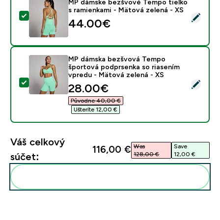
MP dámske bezšvové Tempo tielko
s ramienkami - Mätová zelená - XS
Vybrať tento produkt - MP dámske bezšvové Tempo tie
44.00€‎
MP dámska bezšvová Tempo
športová podprsenka so riasením
vpredu - Mätová zelená - XS
Vybrať tento produkt - MP dámska bezšvová Tempo šp
discounted price
28.00€‎
Původne 40,00 €‎
Ušteríte 12,00 €‎
Váš celkový
Was
Save
116,00 €‎
128,00 €‎
12,00 €‎
súčet:
Pridať tieto produkty do svojej rutiny