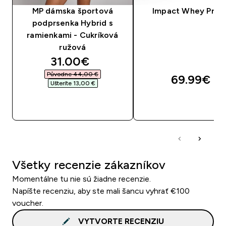
MP dámska športová
Impact Whey Prot
podprsenka Hybrid s
ramienkami - Cukríková
ružová
discounted price
31.00€‎
Původne 44,00 €‎
69.99€‎
Ušteríte 13,00 €‎
RÝCHLY NÁKUP
RÝCHLY NÁKU
Všetky recenzie zákazníkov
Momentálne tu nie sú žiadne recenzie.
Napíšte recenziu, aby ste mali šancu vyhrať €100
voucher.
VYTVORTE RECENZIU