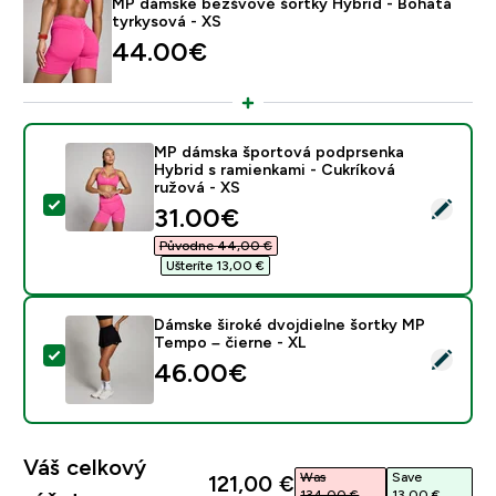
MP dámske bezšvové šortky Hybrid - Bohatá
tyrkysová - XS
44.00€‎
MP dámska športová podprsenka
Hybrid s ramienkami - Cukríková
ružová - XS
Vybrať tento produkt - MP dámska športová podprsenk
discounted price
31.00€‎
Původne 44,00 €‎
Ušteríte 13,00 €‎
Dámske široké dvojdielne šortky MP
Tempo – čierne - XL
Vybrať tento produkt - Dámske široké dvojdielne šort
46.00€‎
Váš celkový
Was
Save
121,00 €‎
134,00 €‎
13,00 €‎