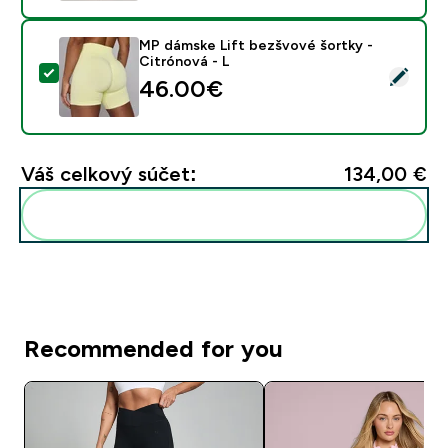
MP dámske Lift bezšvové šortky -
Citrónová - L
Vybrať tento produkt - MP dámske Lift bezšvové šortk
46.00€‎
Váš celkový súčet:
134,00 €‎
Pridať tieto produkty do svojej rutiny
Recommended for you