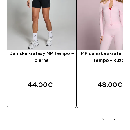
Dámske kraťasy MP Tempo –
MP dámska skrátená 
čierne
Tempo - Ružová
44.00€‎
48.00€‎
RÝCHLY NÁKUP
RÝCHLY NÁKU