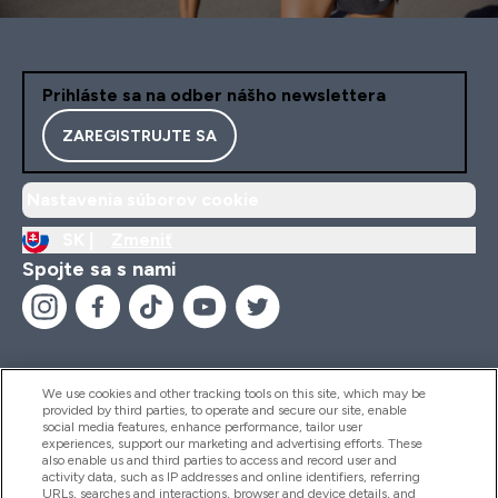
Prihláste sa na odber nášho newslettera
ZAREGISTRUJTE SA
Nastavenia súborov cookie
SK |
Zmeniť
Spojte sa s nami
We use cookies and other tracking tools on this site, which may be
provided by third parties, to operate and secure our site, enable
Pomoc & Informácie
social media features, enhance performance, tailor user
experiences, support our marketing and advertising efforts. These
also enable us and third parties to access and record user and
activity data, such as IP addresses and online identifiers, referring
Produkty
URLs, searches and interactions, browser and device details, and